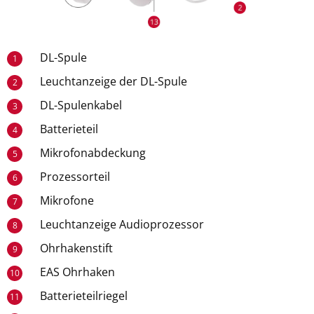
DL-Spule
1
Leuchtanzeige der DL-Spule
2
DL-Spulenkabel
3
Batterieteil
4
Mikrofonabdeckung
5
Prozessorteil
6
Mikrofone
7
Leuchtanzeige Audioprozessor
8
Ohrhakenstift
9
EAS Ohrhaken
10
Batterieteilriegel
11