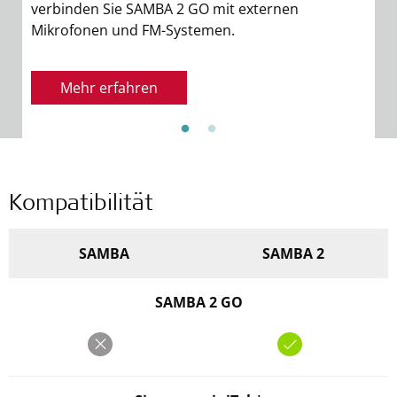
verbinden Sie SAMBA 2 GO mit externen
S
Mikrofonen und FM-Systemen.
Mehr erfahren
Kompatibilität
SAMBA
SAMBA 2
SAMBA 2 GO