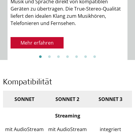
Musik und Sprache direkt von kompatiblen
A
Geräten zu übertragen. Die True-Stereo-Qualität
S
liefert den idealen Klang zum Musikhören,
I
Telefonieren und Fernsehen.
k
v
Mehr erfahren
Kompatibilität
SONNET
SONNET 2
SONNET 3
Streaming
mit AudioStream
mit AudioStream
integriert