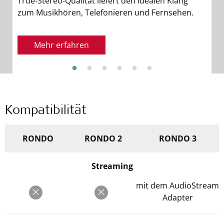
True-Stereo-Qualität liefert den idealen Klang
F
zum Musikhören, Telefonieren und Fernsehen.
o
A
S
Mehr erfahren
I
a
Kompatibilität
RONDO
RONDO 2
RONDO 3
Streaming
mit dem AudioStream
Adapter