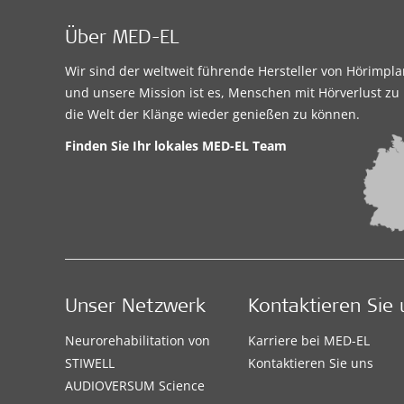
Klinikum Bad Hersfeld, Klinik für Hals-,
Nasen- Ohrenheilkunde, Kopf-, Hals- und
Über MED-EL
plastische Gesichtschirugie
Wir sind der weltweit führende Hersteller von Hörimpl
Seilerweg 29
,
Bad
Unterstützte
und unsere Mission ist es, Menschen mit Hörverlust zu 
Hersfeld
Hörlösungen:
die Welt der Klänge wieder genießen zu können.
BONEBRIDGE
,
CI System
Finden Sie Ihr lokales MED-EL Team
Kontaktdetails
Klinik
SRH Zentralklinikum Suhl
Unser Netzwerk
Kontaktieren Sie 
Albert-Schweitzer-Straße
Unterstützte
2
,
Suhl
Hörlösungen:
Neurorehabilitation von
Karriere bei MED-EL
BONEBRIDGE
,
STIWELL
Kontaktieren Sie uns
Kontaktdetails
VIBRANT SOUNDBRIDGE
,
AUDIOVERSUM Science
EAS System
,
CI System