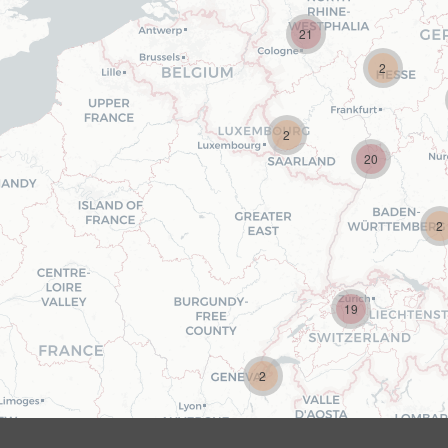
21
2
2
20
2
19
2