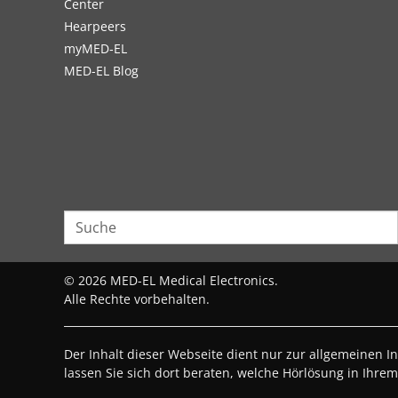
Center
Hearpeers
myMED‑EL
MED-EL Blog
Klinik
Klinikum Erfurt GmbH, Klinik für HNO-
Heilkunde
Nordhäuser Straße 74
,
Unterstützte
Erfurt
Hörlösungen:
BONEBRIDGE
,
Kontaktdetails
VIBRANT SOUNDBRIDGE
,
EAS System
,
CI System
© 2026 MED-EL Medical Electronics.
Alle Rechte vorbehalten.
Der Inhalt dieser Webseite dient nur zur allgemeinen I
Klinik
lassen Sie sich dort beraten, welche Hörlösung in Ihrem 