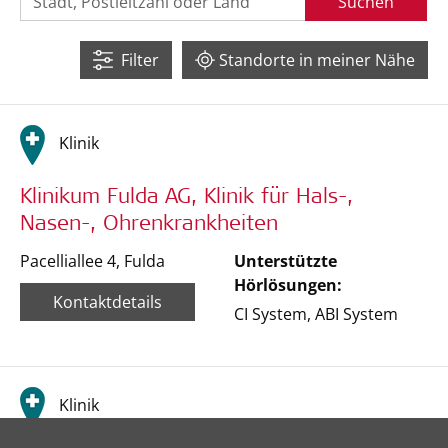
Suchen
Filter
Standorte in meiner Nähe
Klinik
Klinikum Fulda AG, Klinik für Hals-,
Nasen-, Ohrenkrankheiten
Pacelliallee 4
,
Fulda
Unterstützte
Hörlösungen:
Kontaktdetails
CI System
,
ABI System
Klinik