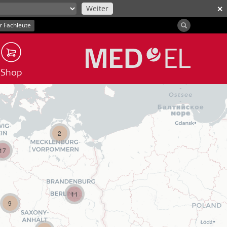
Weiter
✕
r Fachleute
Shop
2
17
11
9