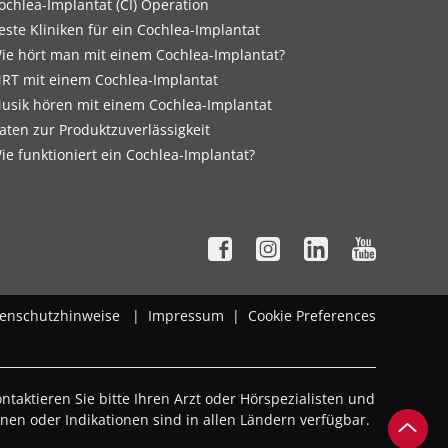
ochlea-Implantat (CI) Operation
este Kliniken für ein Cochlea-Implantat
ie hört man mit einem Cochlea-Implantat?
RT mit einem Cochlea-Implantat
usik hören mit einem Cochlea-Implantat
aten zur Produktzuverlässigkeit
ie funktioniert ein Cochlea-Implantat?
enschutzhinweise
|
Impressum
|
Cookie Preferences
taktieren Sie bitte Ihren Arzt oder Hörspezialisten und
ionen oder Indikationen sind in allen Ländern verfügbar.