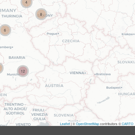
4
8
6
12
Leaflet
| ©
OpenStreetMap
contributors ©
CARTO