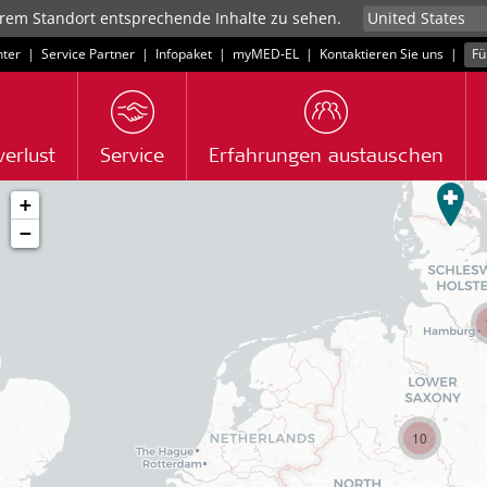
rem Standort entsprechende Inhalte zu sehen.
ter
|
Service Partner
|
Infopaket
|
myMED‑EL
|
Kontaktieren Sie uns
|
Fü
erlust
Service
Erfahrungen austauschen
+
−
10