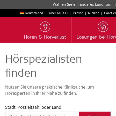
Wählen Sie ein anderes Land, um Ih
Deutschland
Über MED-EL
|
Presse
|
Kliniken
|
CareCen
Hören & Hörverlust
Lösungen bei Hörv
Hörspezialisten
finden
Nutzen Sie unsere praktische Kliniksuche, um
Hörexperten in Ihrer Nähe zu finden.
Stadt, Postleitzahl oder Land