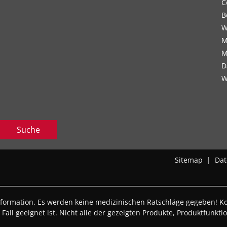
C
B
W
M
M
D
W
Suche
Sitemap
|
Dat
nformation. Es werden keine medizinischen Ratschläge gegeben! Kon
Fall geeignet ist. Nicht alle der gezeigten Produkte, Produktfunkt