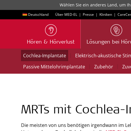
Wählen Sie ein anderes Land, um Ih
Deutschland
Über MED-EL
|
Presse
|
Kliniken
|
CareCen
Hören & Hörverlust
Lösungen bei Hörv
|
Cochlea-Implantate
Elektrisch-akustische Sti
|
|
Passive Mittelohrimplantate
Zubehör
Zuve
MRTs mit Cochlea-I
Die meisten von uns benötigen irgendwann im Le