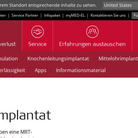
rem Standort entsprechende Inhalte zu sehen.
ter
|
Service Partner
|
Infopaket
|
myMED‑EL
|
Kontaktieren Sie uns
|
Fü
erlust
Service
Erfahrungen austauschen
|
|
mulation
Knochenleitungsimplantat
Mittelohrimplant
|
|
rlässigkeit
Apps
Informationsmaterial
mplantat
ben eine MRT-