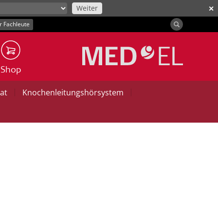
Weiter
✕
r Fachleute
Shop
|
|
at
Knochenleitungshörsystem