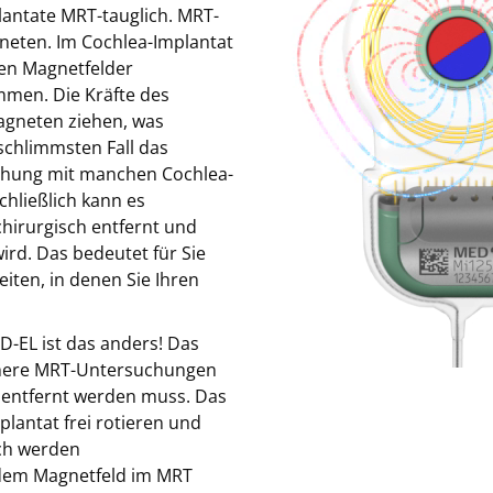
lantate MRT-tauglich. MRT-
gneten. Im Cochlea-Implantat
den Magnetfelder
mmen. Die Kräfte des
gneten ziehen, was
chlimmsten Fall das
uchung mit manchen Cochlea-
hließlich kann es
chirurgisch entfernt und
ird. Das bedeutet für Sie
iten, in denen Sie Ihren
-EL ist das anders! Das
chere MRT-Untersuchungen
r entfernt werden muss. Das
lantat frei rotieren und
ch werden
dem Magnetfeld im MRT