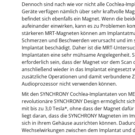
Dennoch sind nach wie vor nicht alle Cochlea-Imp
Geräte verfügen nämlich über sehr kraftvolle Ma
befindet sich ebenfalls ein Magnet. Wenn die bei
aufeinander einwirken, kann es zu Problemen ko
stärkeren MRT-Magneten können am Implantatma
Schmerzen und Beschwerden verursacht und im s
Implantat beschädigt. Daher ist die MRT-Unters
Implantaten eine sehr mühsame Angelegenheit. Sc
erforderlich sein, dass der Magnet vor dem Scan 
anschließend wieder in das Implantat eingesetzt w
zusätzliche Operationen und damit verbundene Ze
Audioprozessor nicht verwenden können.
Mit den SYNCHRONY Cochlea-Implantaten von MED
revolutionäre SYNCHRONY Design ermöglicht si
mit bis zu 3,0 Tesla*, ohne dass der Magnet dafü
liegt daran, dass die SYNCHRONY Magneten im Imp
sich in ihrem Gehäuse ausrichten können. Dadur
Wechselwirkungen zwischen dem Implantat und 