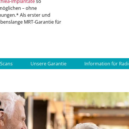
hlea-Implantate
so
rmöglichen – ohne
ungen.* Als erster und
lebenslange MRT-Garantie für
 Scans
Unsere Garantie
Information für Rad