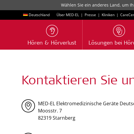
Wählen Sie ein anderes Land, um Ih
Deutschland
Über MED-EL
|
Presse
|
Kliniken
|
CareCen
Hören & Hörverlust
Lösungen bei Hörv
Kontaktieren Sie u
MED-EL Elektromedizinische Geräte Deut
Moosstr. 7
82319 Starnberg