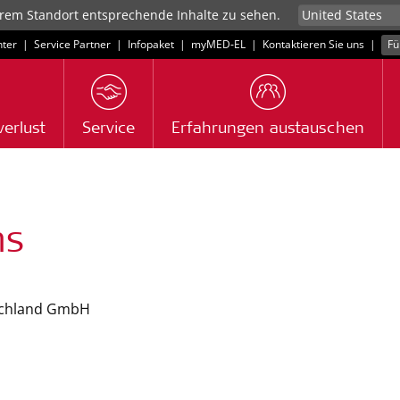
rem Standort entsprechende Inhalte zu sehen.
ter
|
Service Partner
|
Infopaket
|
myMED‑EL
|
Kontaktieren Sie uns
|
Fü
erlust
Service
Erfahrungen austauschen
ns
schland GmbH