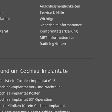
Anschlussmöglichkeiten
I)
Service & Hilfe
lantat
Wichtige
Sicherheitsinformationen
gerät
Konformitätserklärung
MRT-Information für
Radiolog*innen
Rund um Cochlea-Implantate
as ist ein Cochlea-Implantat (CI)?
ochlea-Implantat Vor- und Nachteile
ochlea-Implantat Kosten
ochlea-Implantat (CI) Operation
este Kliniken für ein Cochlea-Implantat
ie hört man mit einem Cochlea-Implantat?