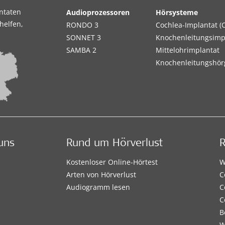
antaten
Audioprozessoren
Hörsysteme
helfen,
RONDO 3
Cochlea-Implantat (C
SONNET 3
Knochenleitungsimp
SAMBA 2
Mittelohrimplantat
Knochenleitungshör
uns
Rund um Hörverlust
Kostenloser Online-Hörtest
W
Arten von Hörverlust
C
Audiogramm lesen
C
C
B
W