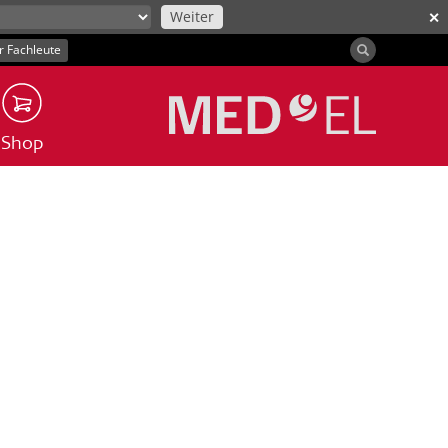
Weiter
✕
r Fachleute
Shop