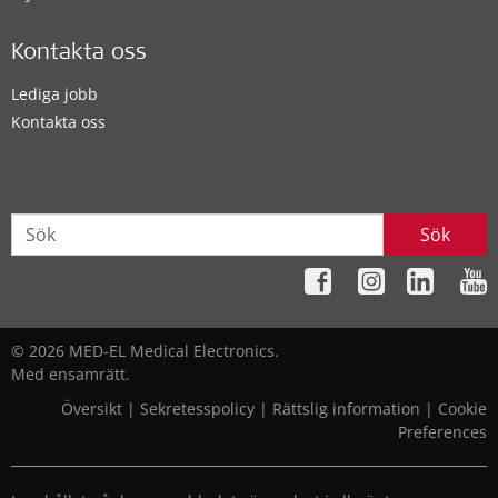
Kontakta oss
Lediga jobb
Kontakta oss
Sök
© 2026 MED-EL Medical Electronics.
Med ensamrätt.
Översikt
|
Sekretesspolicy
|
Rättslig information
|
Cookie
Preferences