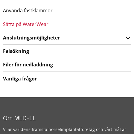
Använda fästklämmor
Sätta på WaterWear
Anslutningsmöjligheter
Felsökning
Filer för nedladdning
Vanliga frågor
Om MED-EL
Vi är världens främsta hörselimplantatföretag och vårt mål är