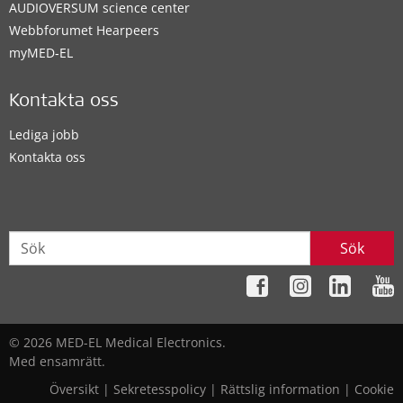
AUDIOVERSUM science center
Webbforumet Hearpeers
myMED‑EL
Kontakta oss
Lediga jobb
Kontakta oss
Sök
© 2026 MED-EL Medical Electronics.
Med ensamrätt.
Översikt
|
Sekretesspolicy
|
Rättslig information
|
Cookie