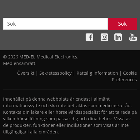
Sök
© 2026 MED-EL Medical Electronics.
Med ensamrätt.
Översikt
|
Sekretesspolicy
|
Rättslig information
|
Cookie
Preferences
Innehållet på denna webbplats är endast i allmänt
informationssyfte och ska inte betraktas som medicinska råd.
Kontakta din läkare eller hörselvårdsspecialist för att ta reda på
vilken hörsellösning som passar dig och dina behov. Vissa av
de produkter, funktioner eller indikationer som visas är inte
tillgängliga i alla områden.