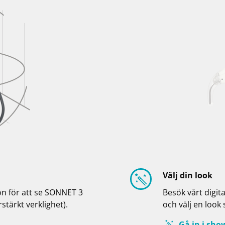
Välj din look
n för att se SONNET 3
Besök vårt digit
stärkt verklighet).
och välj en look
Gå in i sh