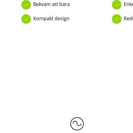
Bekväm att bära
Enk
Kompakt design
Redo