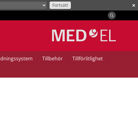
Fortsätt
✕
|
|
|
edningssystem
Tillbehör
Tillförlitlighet