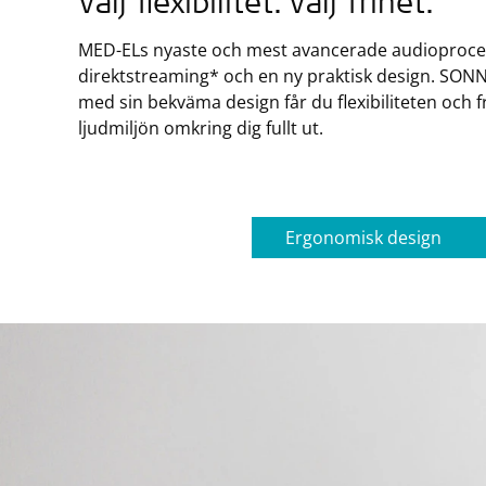
Välj flexibilitet. Välj frihet.
MED-ELs nyaste och mest avancerade audioproces
direktstreaming* och en ny praktisk design. SONNE
med sin bekväma design får du flexibiliteten och f
ljudmiljön omkring dig fullt ut.
Ergonomisk design