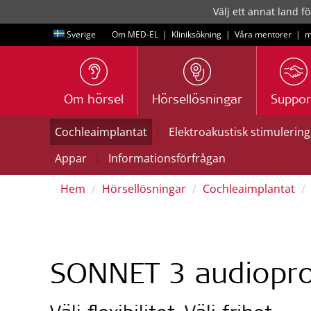
Välj ett annat land fö
Sverige
Om MED-EL
|
Kliniksökning
|
Våra mentorer
|
m
Om hörsel
Hörsellösningar
Suppor
|
Cochleaimplantat
Elektroakustisk stimulering
|
Appar
Informationsförfrågan
Hem
Hörsellösningar
Cochleaimplantat
SONNET 3 audiopr