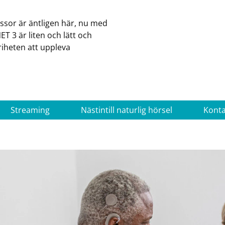
sor är äntligen här, nu med
T 3 är liten och lätt och
riheten att uppleva
Streaming
Nästintill naturlig hörsel
Konta