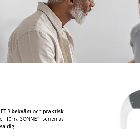
NET 3
bekväm
och
praktisk
en förra SONNET- serien av
sa dig
.