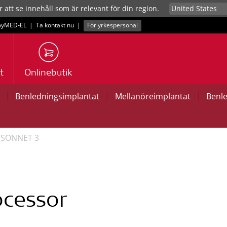
r att se innehåll som är relevant för din region.
yMED‑EL
|
Ta kontakt nu
|
För yrkespersonal
t
Onlinebutik
|
|
|
Benledningsimplantat
Mellanöreimplantat
Benl
SONNET 3
ocessor