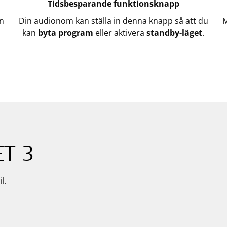
Tidsbesparande funktionsknapp
en
Din audionom kan ställa in denna knapp så att du
M
kan
byta program
eller aktivera
standby-läget
.
ET 3
l.