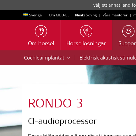
Välj ett annat land fö
Sverige
Om MED-EL
|
Kliniksökning
|
Våra mentorer
|
m
Om hörsel
Hörsellösningar
Suppor
|
Cochleaimplantat
Elektrisk-akustisk stimul
RONDO 3
CI-audioprocessor