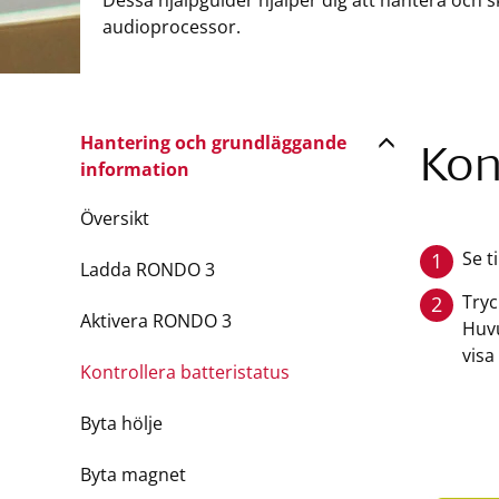
Dessa hjälpguider hjälper dig att hantera och
audioprocessor.
Hantering och grundläggande
Kon
information
Översikt
Se t
1
Ladda RONDO 3
Tryc
2
Aktivera RONDO 3
Huvu
visa
Kontrollera batteristatus
Byta hölje
Byta magnet