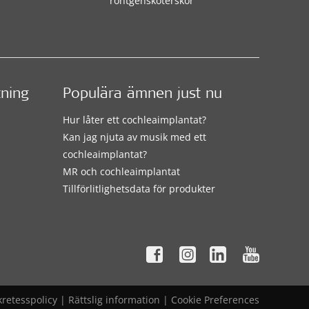
röntgensköterskor
tning
Populära ämnen just nu
Hur låter ett cochleaimplantat?
Kan jag njuta av musik med ett
cochleaimplantat?
MR och cochleaimplantat
Tillförlitlighetsdata för produkter
kretesspolicy
|
Rättslig information
|
Cookie Preferences