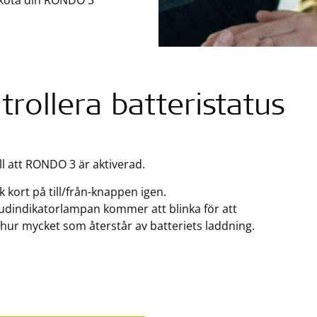
 sköta din RONDO 3
trollera batteristatus
ill att RONDO 3 är aktiverad.
k kort på till/från-knappen igen.
dindikatorlampan kommer att blinka för att
 hur mycket som återstår av batteriets laddning.