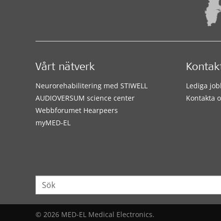
Vårt nätverk
Kontak
Neurorehabilitering med STIWELL
Lediga job
AUDIOVERSUM science center
Kontakta o
Webbforumet Hearpeers
myMED‑EL
© 2026 MED-EL Medical Electronics.