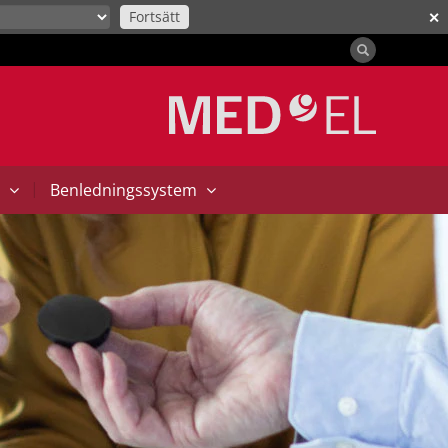
Fortsätt
✕
|
t
Benledningssystem