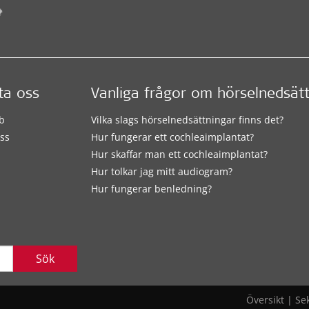
ta oss
Vanliga frågor om hörselnedsät
b
Vilka slags hörselnedsättningar finns det?
ss
Hur fungerar ett cochleaimplantat?
Hur skaffar man ett cochleaimplantat?
Hur tolkar jag mitt audiogram?
Hur fungerar benledning?
Sök
Översikt
|
Se