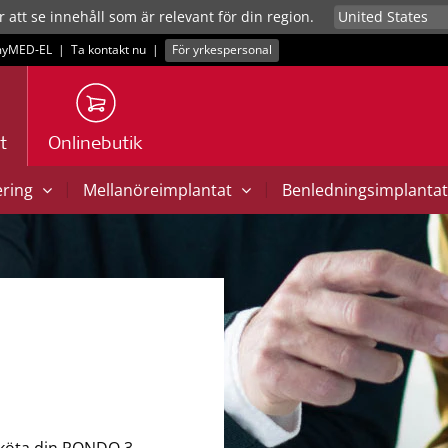
r att se innehåll som är relevant för din region.
yMED‑EL
|
Ta kontakt nu
|
För yrkespersonal
t
Onlinebutik
|
|
ering
Mellanöreimplantat
Benledningsimplanta