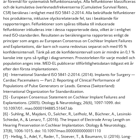
är föremål för systematisk felfunktionsanalys. Alla felfunktioner klassificeras
och de kumulativa överlevnadsfrekvenserna (Cumulative Survival Rates,
CSR) beräknas i enlighet med ISO 5841-2:2014. Alla bekräftade felfunktioner
hos produkterna, inklusive olycksrelaterade fel, tas i beaktande för
rapporteringen. Felfunktioner som spåras tillbaka till inducerade
felfunktioner inkluderas inte i dessa rapporterade data, vilket är i enlighet
med ISO-standarden. Resultaten av beräkningarna rapporteras enligt de
principer som anges av European Consensus on Cochlear Implant Failures
and Explantations, där barn och vuxna redovisas separat och med 95 %
konfidensintervall. Tänk på att de konfidensintervall som är mindre än 0,1 %
kanske inte syns så tydligt i diagrammen. Provstorleken för varje modell och
population anges inte. MED-EL publicerar tillförlitlighetsdatan tidigast ett år
efter den första implantationen.
[4] - International Standard ISO 5841-2:2014. (2014). Implants for Surgery —
Cardiac Pacemakers — Part 2: Reporting of Clinical Performance of
Populations of Pulse Generators or Leads. Geneva (Switzerland):
International Organization for Standardization.
[5] - European Consensus Statement on Cochlear Implant Failures and
Explantations. (2005). Otology & Neurotology, 26(6), 1097-1099. doi:
10.1097/01. mao.0000194885.51647.bb
[6] - Suhling, M., Majdani, O., Salcher, R., Leifholz, M., Büchner, A., Lesinski-
Schiedat, A., & Lenarz, T. (2016). The Impact of Electrode Array Length on
Hearing Preservation in Cochlear Implantation. Otology & Neurotology,
37(8), 1006-1015. doi: 10.1097/mao.0000000000001110
[7] - Helbig, S., Adel, Y., Rader, T., Stoever, T., & Baumann, U. (2016). Long-