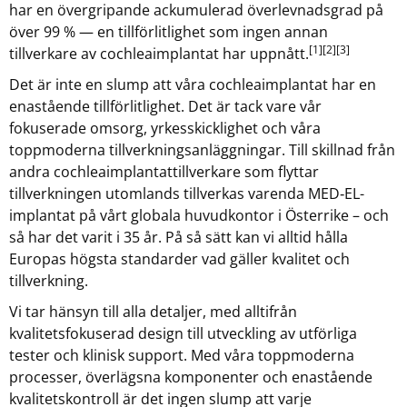
har en övergripande ackumulerad överlevnadsgrad på
över 99 % — en tillförlitlighet som ingen annan
[1]
[2]
[3]
tillverkare av cochleaimplantat har uppnått.
Det är inte en slump att våra cochleaimplantat har en
enastående tillförlitlighet. Det är tack vare vår
fokuserade omsorg, yrkesskicklighet och våra
toppmoderna tillverkningsanläggningar. Till skillnad från
andra cochleaimplantattillverkare som flyttar
tillverkningen utomlands tillverkas varenda MED‑EL-
implantat på vårt globala huvudkontor i Österrike – och
så har det varit i 35 år. På så sätt kan vi alltid hålla
Europas högsta standarder vad gäller kvalitet och
tillverkning.
Vi tar hänsyn till alla detaljer, med alltifrån
kvalitetsfokuserad design till utveckling av utförliga
tester och klinisk support. Med våra toppmoderna
processer, överlägsna komponenter och enastående
kvalitetskontroll är det ingen slump att varje