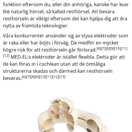
funktion eftersom du, eller din anhöriga, kanske har kvar
lite naturlig hörsel, så kallad resthörsel. Att bevara
resthörseln är viktigt eftersom det kan hjälpa dig att dra
nytta av framtida teknologier.
Våra konkurrenter använder sig av styva elektroder som
är raka eller har böjts i förväg. De medför en mycket
[6]
[7]
[8]
[9]
[10]
[11]
högre risk för att resthörseln går förlorad.
[12]
MED‑EL:s elektroder är istället flexibla. Detta gör att
de kan föras in i cochlean utan att de ömtåliga
strukturerna skadas och därmed kan resthörseln
[6]
[7]
[8]
[9]
[10]
[11]
[12]
[13]
bevaras.