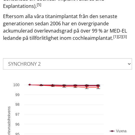
[5]
Explantations).
Eftersom alla våra titanimplantat från den senaste
generationen sedan 2006 har en övergripande
ackumulerad överlevnadsgrad på över 99 % är MED-EL
[1]
[2]
[3]
ledande på tillförlitlighet inom cochleaimplantat.
100
Combination chart with 6 data series.
99
The chart has 1 X axis displaying Tid i år.
98
% Kumulativ överlevnadsfrekvens
The chart has 1 Y axis displaying % Kumulativ överlevnads
97
96
Vuxna
95