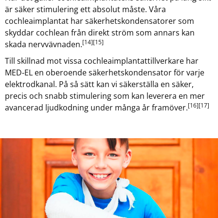
är säker stimulering ett absolut måste. Våra
cochleaimplantat har säkerhetskondensatorer som
skyddar cochlean från direkt ström som annars kan
[14]
[15]
skada nervvävnaden.
Till skillnad mot vissa cochleaimplantattillverkare har
MED‑EL en oberoende säkerhetskondensator för varje
elektrodkanal. På så sätt kan vi säkerställa en säker,
precis och snabb stimulering som kan leverera en mer
[16]
[17]
avancerad ljudkodning under många år framöver.