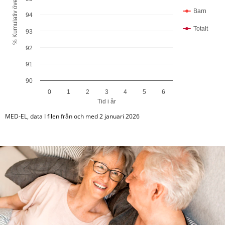
Barn
94
Totalt
93
92
91
90
0
1
2
3
4
5
6
Tid i år
End of interactive chart.
MED-EL, data I filen från och med 2 januari 2026