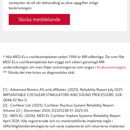
samtycker du till vår behandling av dina uppgifter enligt
beskrivningen.
Skicka meddelande
* Alla MED-EL:s cochleaimplantat sedan 1994 är MR-villkorliga. De som fått
MED-EL:s cochleaimplantat kan tryggt och säkert genomgå MR-
undersökningar om man följer anvisningarna som anges i
bruksanvisningen
.
** Såvida det inte krävs av diagnostiska skäl.
[1] - Advanced Bionics AG and affiliates. (2025). Reliability Report July 2025
IMPLANTABLE COCHLEAR STIMULATORS AND SOUND PROCESSORS. 028-
Q048-02 Rev G
[2] - Cochlear Ltd. (2025). Cochlear Nucleus System Reliability Report -
Volume 23 | December 2024, D2325238-V1 2025-03.
[3] - MED-EL. (2026). MED-EL Cochlear Implant Systems Reliability Report
April 2026. Alla registrerade och nu marknadsförda implantat ingår i
tillförlitlighetsberäkningarna och varje explanterat och returnerat implantat