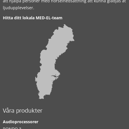
att hjälpa personer med hörselnedsättning att kunna glädjas åt
ljudupplevelser.
Hitta ditt lokala MED-EL-team
Våra produkter
Audioprocessorer
RONDO 3