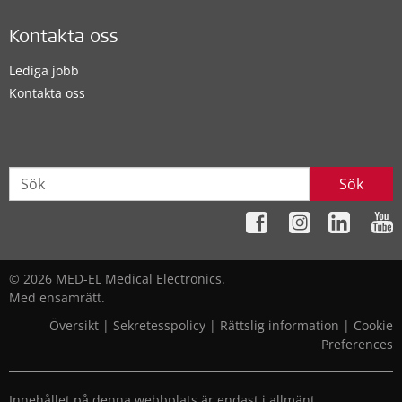
Kontakta oss
Lediga jobb
Kontakta oss
Sök
© 2026 MED-EL Medical Electronics.
Med ensamrätt.
Översikt
|
Sekretesspolicy
|
Rättslig information
|
Cookie
Preferences
Innehållet på denna webbplats är endast i allmänt