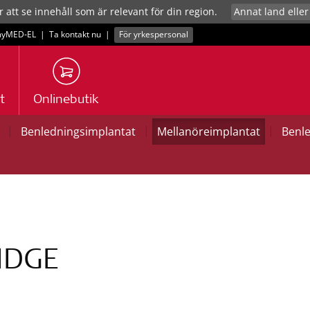
r att se innehåll som är relevant för din region.
yMED‑EL
|
Ta kontakt nu
|
För yrkespersonal
t
Onlinebutik
|
|
|
Benledningsimplantat
Mellanöreimplantat
Benl
IDGE