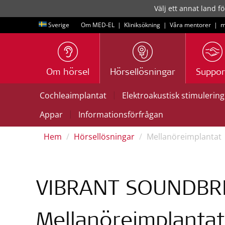
Välj ett annat land fö
Sverige
Om MED-EL
|
Kliniksökning
|
Våra mentorer
|
m
Om hörsel
Hörsellösningar
Suppor
|
Cochleaimplantat
Elektroakustisk stimulering
|
Appar
Informationsförfrågan
Hem
Hörsellösningar
Mellanöreimplantat
VIBRANT SOUNDBR
Mellanöreimplantat