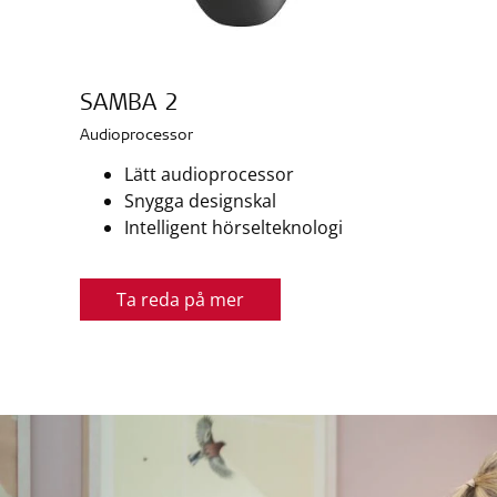
SAMBA 2
Audioprocessor
Lätt audioprocessor
Snygga designskal
Intelligent hörselteknologi
Ta reda på mer