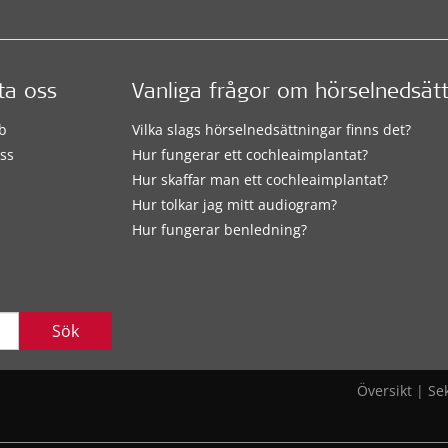
ta oss
Vanliga frågor om hörselnedsät
b
Vilka slags hörselnedsättningar finns det?
ss
Hur fungerar ett cochleaimplantat?
Hur skaffar man ett cochleaimplantat?
Hur tolkar jag mitt audiogram?
Hur fungerar benledning?
Sök
Översikt
|
Se