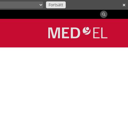
Fortsätt
✕