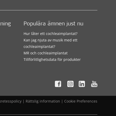
tning
Populära ämnen just nu
Hur låter ett cochleaimplantat?
Kan jag njuta av musik med ett
cochleaimplantat?
MR och cochleaimplantat
Tillförlitlighetsdata för produkter
kretesspolicy
|
Rättslig information
|
Cookie Preferences