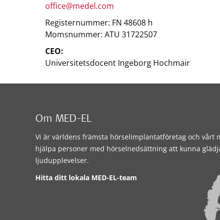
office@medel.com
Registernummer: FN 48608 h
Momsnummer: ATU 31722507
CEO:
Universitetsdocent Ingeborg Hochmair
Om MED-EL
Vi är världens främsta hörselimplantatföretag och vårt m
hjälpa personer med hörselnedsättning att kunna glädj
ljudupplevelser.
Hitta ditt lokala MED-EL-team