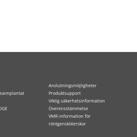
Anslutningsmöjligheter
eaimplantat
Produktsupport
Viktig säkerhetsinformation
DGE
Överensstämmelse
VMR-information för
röntgensköterskor