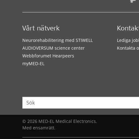
Vårt nätverk
Kontak
Neurorehabilitering med STIWELL
Lediga job
AUDIOVERSUM science center
Kontakta o
Webbforumet Hearpeers
myMED‑EL
© 2026 MED-EL Medical Electronics.
Med ensamrätt.