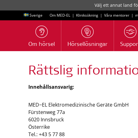
Välj ett annat land fö
Sverige
Om MED-EL
|
Kliniksökning
|
Våra mentorer
|
m
Om hörsel
Hörsellösningar
Suppor
Rättslig informati
Innehållsansvarig:
MED−EL Elektromedizinische Geräte GmbH
Fürstenweg 77a
6020 Innsbruck
Österrike
Tel.: +43 5 77 88