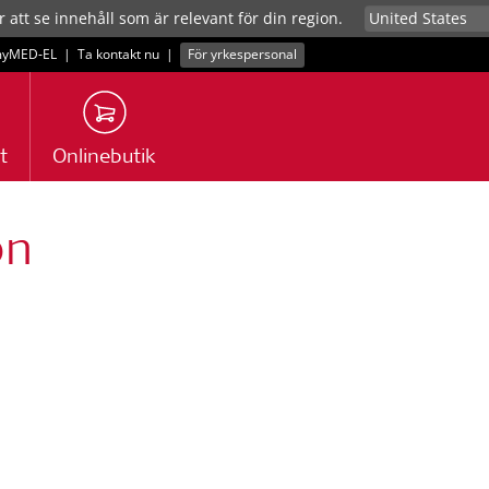
r att se innehåll som är relevant för din region.
yMED‑EL
|
Ta kontakt nu
|
För yrkespersonal
t
Onlinebutik
on