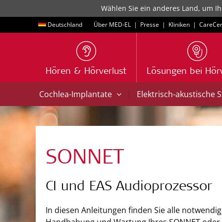
Wählen Sie ein anderes Land, um Ih
Deutschland
Über MED-EL
|
Presse
|
Kliniken
|
CareCen
Hören & Hörverlust
Lösungen bei Hörv
|
Cochlea-Implantate
Elektrisch-akustische 
SONNET
CI und EAS Audioprozessor
In diesen Anleitungen finden Sie alle notwendi