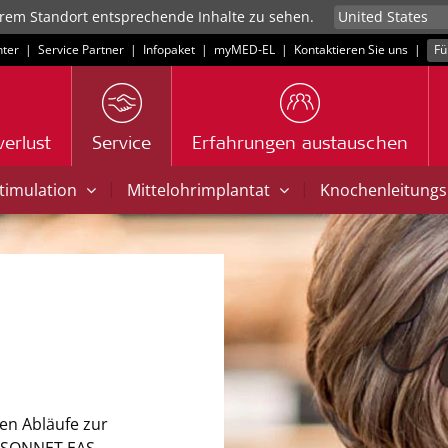
rem Standort entsprechende Inhalte zu sehen.
ter
|
Service Partner
|
Infopaket
|
myMED‑EL
|
Kontaktieren Sie uns
|
Fü
erlust
Service
Erfahrungen austauschen
|
|
Stimulation
Mittelohrimplantat
Knochenleitungs
gen Abläufe zur