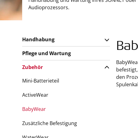
Handhabung und Wartung Ihres SONNET oder
Audioprozessors.
Handhabung
Ba
Pflege und Wartung
BabyWear 
Zubehör
befestigt
den Proz
Mini-Batterieteil
Spulenkab
ActiveWear
BabyWear
Zusätzliche Befestigung
WaterWear