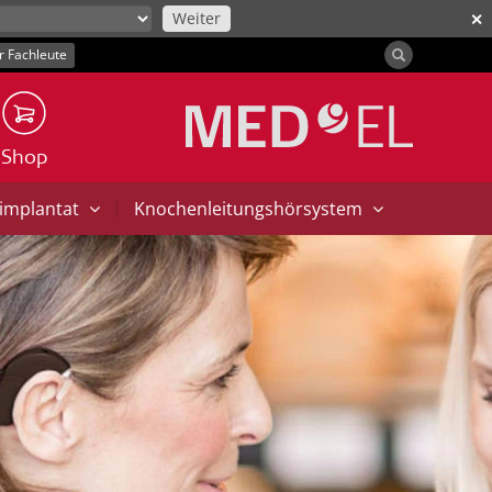
Weiter
✕
r Fachleute
Shop
|
implantat
Knochenleitungshörsystem