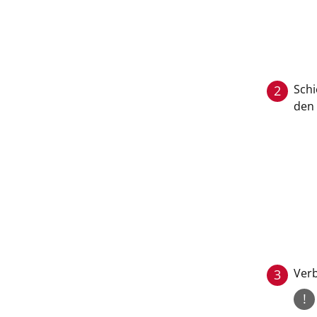
Schi
2
den 
Verb
3
!