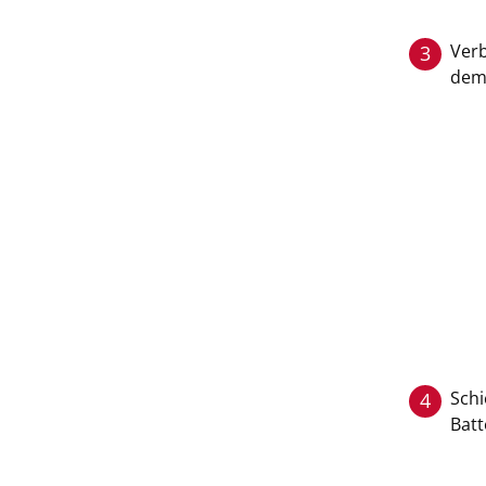
Verb
3
dem 
Schi
4
Batt