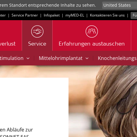
rem Standort entsprechende Inhalte zu sehen.
ter
|
Service Partner
|
Infopaket
|
myMED‑EL
|
Kontaktieren Sie uns
|
Fü
erlust
Service
Erfahrungen austauschen
|
|
Stimulation
Mittelohrimplantat
Knochenleitungs
gen Abläufe zur