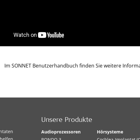
Im SONNET Benutzerhandbuch finden Sie weitere Informa
Unsere Produkte
antaten
Audioprozessoren
Hörsysteme
helfen,
RONDO 3
Cochlea-Implantat (C