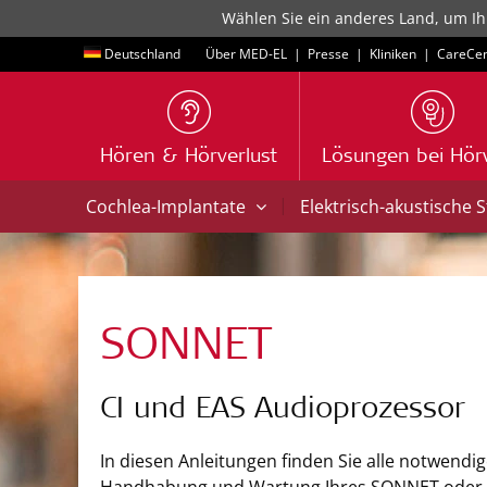
Wählen Sie ein anderes Land, um Ih
Deutschland
Über MED-EL
|
Presse
|
Kliniken
|
CareCen
Hören & Hörverlust
Lösungen bei Hörv
|
Cochlea-Implantate
Elektrisch-akustische 
SONNET
CI und EAS Audioprozessor
In diesen Anleitungen finden Sie alle notwendi