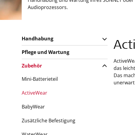
Handhabung und Wartung Ihres SONNET oder
Audioprozessors.
Handhabung
Act
Pflege und Wartung
ActiveWea
Zubehör
das leich
Das mach
Mini-Batterieteil
unerwarte
ActiveWear
BabyWear
Zusätzliche Befestigung
WaterWear