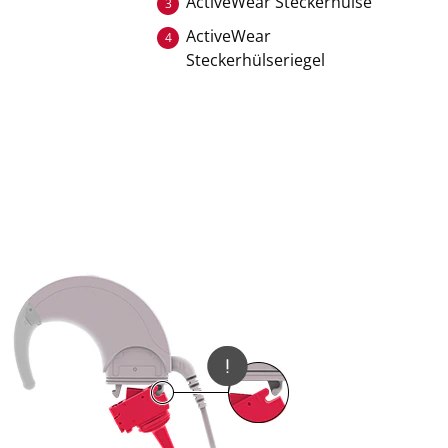
ActiveWear Steckerhülse
3
ActiveWear
4
Steckerhülseriegel