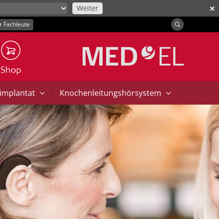
Weiter
✕
r Fachleute
Shop
|
implantat
Knochenleitungshörsystem