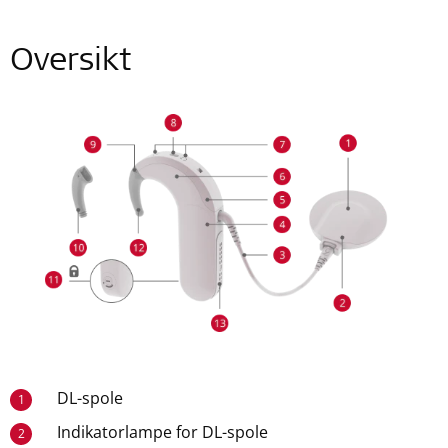
Oversikt
DL-spole
1
Indikatorlampe for DL-spole
2