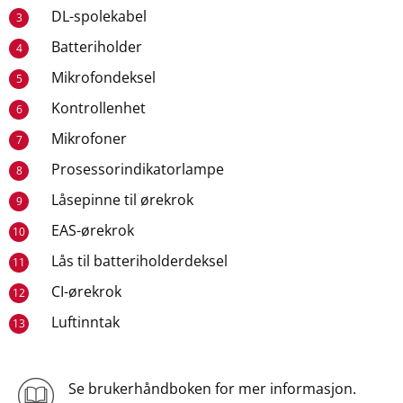
DL-spolekabel
3
Batteriholder
4
Mikrofondeksel
5
Kontrollenhet
6
Mikrofoner
7
Prosessorindikatorlampe
8
Låsepinne til ørekrok
9
EAS-ørekrok
10
Lås til batteriholderdeksel
11
CI-ørekrok
12
Luftinntak
13
Se brukerhåndboken for mer informasjon.