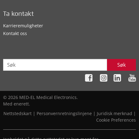
Ta kontakt
Karrieremuligheter
Kontakt oss
Søk
© 2026 MED-EL Medical Electronics.
Med enerett.
Nettstedskart
|
Personvernretningslinjene
|
Juridisk merknad
|
Cookie Preferences