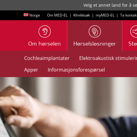
Velg et annet land for å s
Norge
Om MED-EL
|
Klinikksøk
|
myMED‑EL
|
Ta kontak
Om hørselen
Hørselsløsninger
Stø
|
Cochleaimplantater
Elektroakustisk stimuleri
|
Apper
Informasjonsforespørsel