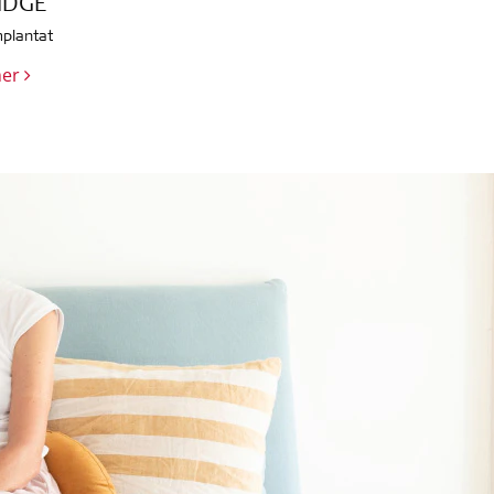
IDGE
plantat
mer