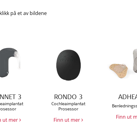
klikk på et av bildene
NNET 3
RONDO 3
ADHE
eaimplantat
Cochleaimplantat
Benlednings
rosessor
Prosessor
Finn ut 
n ut mer
Finn ut mer