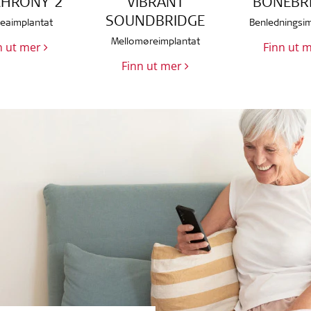
CHRONY 2
VIBRANT
BONEBR
SOUNDBRIDGE
eaimplantat
Benledningsim
Mellomøreimplantat
n ut mer
Finn ut 
Finn ut mer