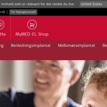
e innhold som er relevant for det stedet du bor.
t nå
|
For helsepersonell
tte
MyMED-EL Shop
|
|
|
ng
Benledningsimplantat
Mellomøreimplantat
Be