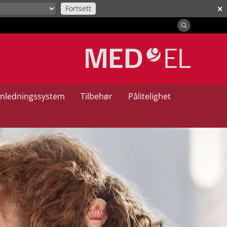
Fortsett
✕
|
|
|
nledningssystem
Tilbehør
Pålitelighet