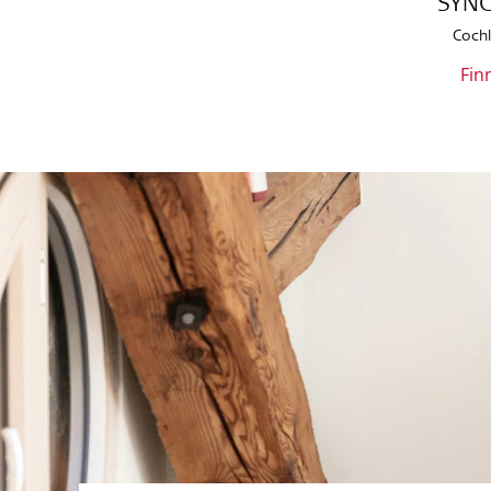
SYN
Cochl
Fin