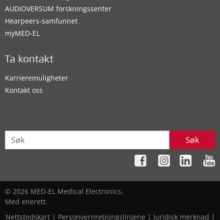
AUDIOVERSUM forskningssenter
Hearpeers-samfunnet
myMED‑EL
Ta kontakt
Karrieremuligheter
Kontakt oss
Søk
© 2026 MED-EL Medical Electronics.
Med enerett.
Nettstedskart
|
Personvernretningslinjene
|
Juridisk merknad
|