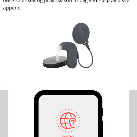
høre så enkelt og praktisk som mulig ved hjelp av disse
appene.