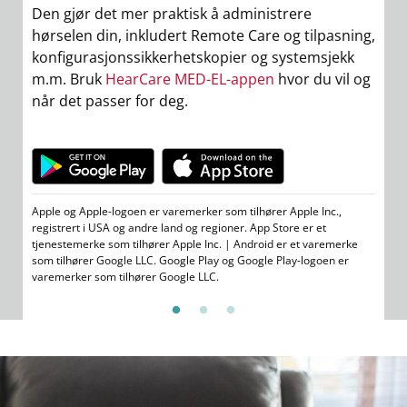
Den gjør det mer praktisk å administrere
de
hørselen din, inkludert Remote Care og tilpasning,
h
konfigurasjonssikkerhetskopier og systemsjekk
fj
m.m. Bruk
HearCare
MED-EL-appen
hvor du vil og
når det passer for deg.
Ap
re
tj
Apple og Apple-logoen er varemerker som tilhører Apple Inc.,
so
registrert i USA og andre land og regioner. App Store er et
va
tjenestemerke som tilhører Apple Inc. | Android er et varemerke
som tilhører Google LLC. Google Play og Google Play-logoen er
varemerker som tilhører Google LLC.