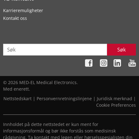
Karrieremuligheter
Kontakt oss
Søk
© 2026 MED-EL Medical Electronics.
Med enerett.
Nettstedskart
|
Personvernretningslinjene
|
Juridisk merknad
|
Cookie Preferences
Innholdet på dette nettstedet er kun ment for
informasjonsformål og bør ikke forstås som medisinsk
rådgivning. Ta kontakt med legen eller hørselsspesialisten din