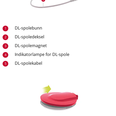
DL-spolebunn
1
DL-spoledeksel
2
DL-spolemagnet
3
Indikatorlampe for DL-spole
4
DL-spolekabel
5