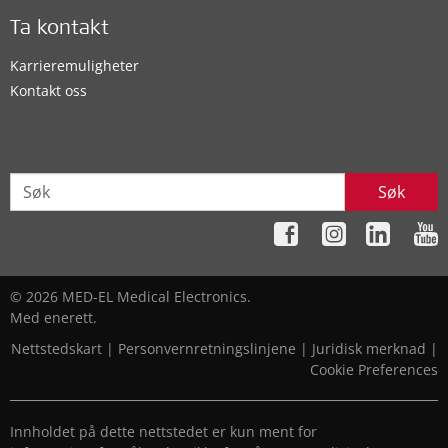
Ta kontakt
Karrieremuligheter
Kontakt oss
Søk
© 2026 MED-EL Medical Electronics.
Med enerett.
Nettstedskart
|
Personvernretningslinjene
|
Juridisk merknad
|
Cookie Preferences
Innholdet på dette nettstedet er kun ment for