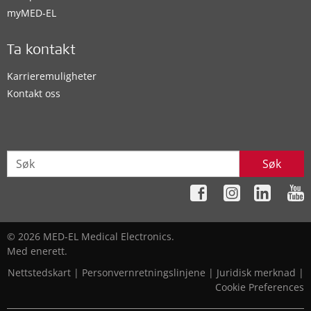
myMED‑EL
Ta kontakt
Karrieremuligheter
Kontakt oss
Søk
© 2026 MED-EL Medical Electronics.
Med enerett.
Nettstedskart
|
Personvernretningslinjene
|
Juridisk merknad
|
Cookie Preferences