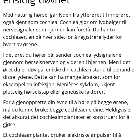
ensidig døvhet
Med naturlig hørsel går lyden fra ytterøret til innerøret,
også kjent som cochlea. Cochlea gjør om lydbølger til
nervesignaler som hjernen kan forstå. Du har to
cochleaer, en på hver side, for å registrere lyder for
hvert av ørene.
I det øret du hører på, sender cochlea lydsignalene
gjennom hørselsnerven og videre til hjernen. Men i det
øret du er døv på, er ikke din cochlea i stand til behandle
disse lydene. Dette kan ha mange årsaker, som for
eksempel en infeksjon, Ménières sykdom, ukjent
plutselig hørselstap eller genetiske faktorer.
For å gjenopprette din evne til å høre på begge ørene,
må du kunne bruke begge cochleaene dine. Heldigvis er
det akkurat det cochleaimplantater er konstruert for å
gjøre.
Et cochleaimplantat bruker elektriske impulser til å