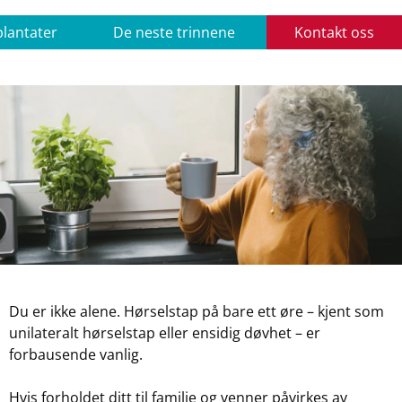
lantater
De neste trinnene
Kontakt oss
Du er ikke alene. Hørselstap på bare ett øre – kjent som
unilateralt hørselstap eller ensidig døvhet – er
forbausende vanlig.
Hvis forholdet ditt til familie og venner påvirkes av