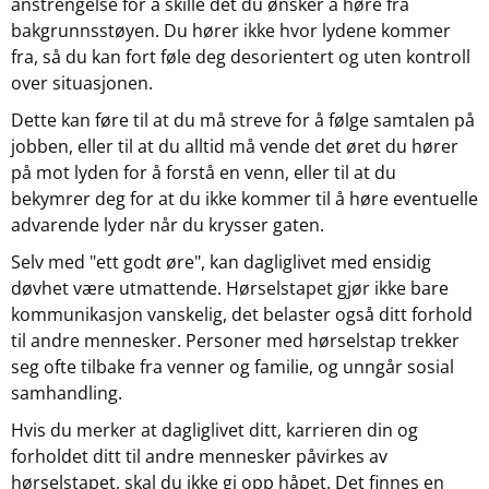
anstrengelse for å skille det du ønsker å høre fra
bakgrunnsstøyen. Du hører ikke hvor lydene kommer
fra, så du kan fort føle deg desorientert og uten kontroll
over situasjonen.
Dette kan føre til at du må streve for å følge samtalen på
jobben, eller til at du alltid må vende det øret du hører
på mot lyden for å forstå en venn, eller til at du
bekymrer deg for at du ikke kommer til å høre eventuelle
advarende lyder når du krysser gaten.
Selv med "ett godt øre", kan dagliglivet med ensidig
døvhet være utmattende. Hørselstapet gjør ikke bare
kommunikasjon vanskelig, det belaster også ditt forhold
til andre mennesker. Personer med hørselstap trekker
seg ofte tilbake fra venner og familie, og unngår sosial
samhandling.
Hvis du merker at dagliglivet ditt, karrieren din og
forholdet ditt til andre mennesker påvirkes av
hørselstapet, skal du ikke gi opp håpet. Det finnes en