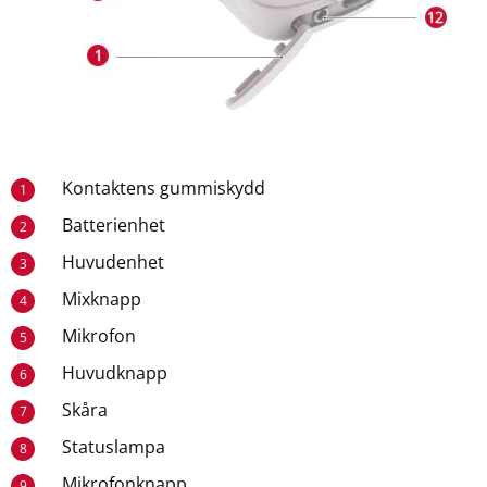
Kontaktens gummiskydd
1
Batterienhet
2
Huvudenhet
3
Mixknapp
4
Mikrofon
5
Huvudknapp
6
Skåra
7
Statuslampa
8
Mikrofonknapp
9