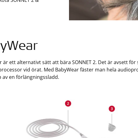
 sköta SONNET 2 &
byWear
är ett alternativt sätt att bära SONNET 2. Det är avsett 
rocessor vid örat. Med BabyWear fäster man hela audioproc
 av en förlängningssladd.