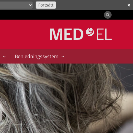
Fortsätt
✕
|
t
Benledningssystem