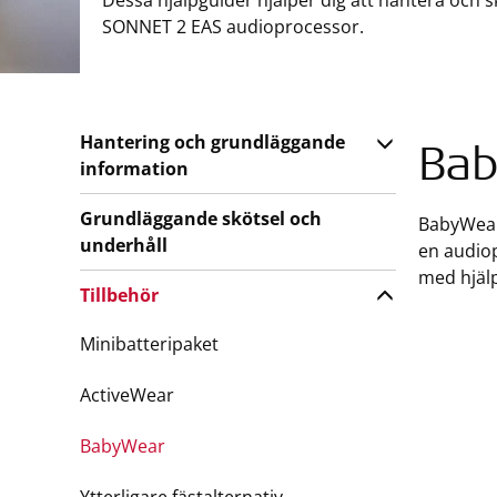
Dessa hjälpguider hjälper dig att hantera och
SONNET 2 EAS audioprocessor.
Hantering och grundläggande
Ba
information
Grundläggande skötsel och
BabyWear 
underhåll
en audiop
med hjälp
Tillbehör
Minibatteripaket
ActiveWear
BabyWear