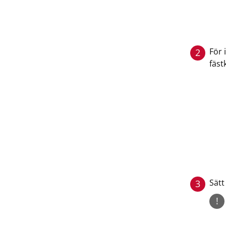
För 
2
fäs
Sätt
3
!