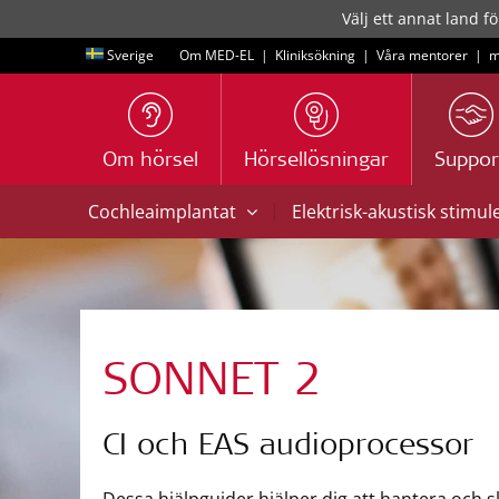
Välj ett annat land fö
Sverige
Om MED-EL
|
Kliniksökning
|
Våra mentorer
|
m
Om hörsel
Hörsellösningar
Suppor
|
Cochleaimplantat
Elektrisk-akustisk stimul
SONNET 2
CI och EAS audioprocessor