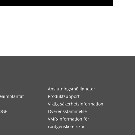
Anslutningsmöjligheter
eaimplantat
Produktsupport
Viktig säkerhetsinformation
DGE
Överensstämmelse
VMR-information för
röntgensköterskor