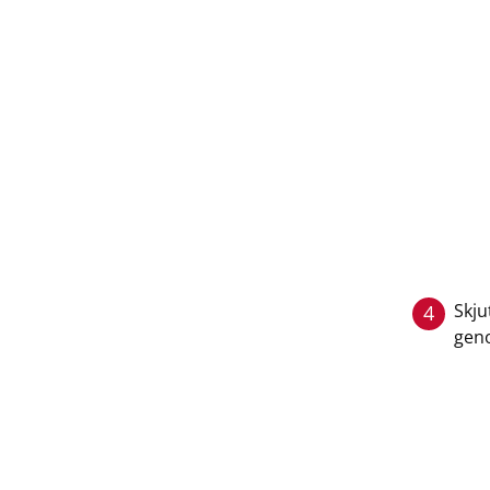
Skju
4
geno