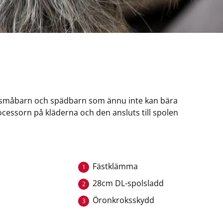
för småbarn och spädbarn som ännu inte kan bära
essorn på kläderna och den ansluts till spolen
Fästklämma
1
28cm DL-spolsladd
2
Öronkroksskydd
3