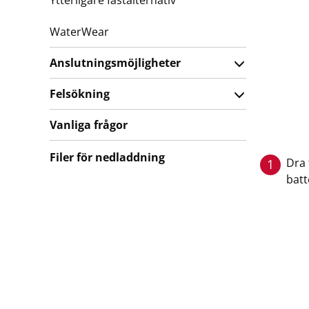
Ytterligare fästalternativ
WaterWear
Anslutningsmöjligheter
Felsökning
Vanliga frågor
Filer för nedladdning
Dra 
1
batt