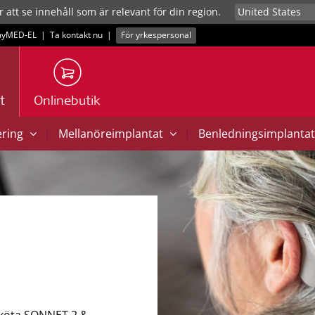
r att se innehåll som är relevant för din region.
yMED‑EL
|
Ta kontakt nu
|
För yrkespersonal
t
Onlinebutik
|
|
ering
Mellanöreimplantat
Benledningsimplanta