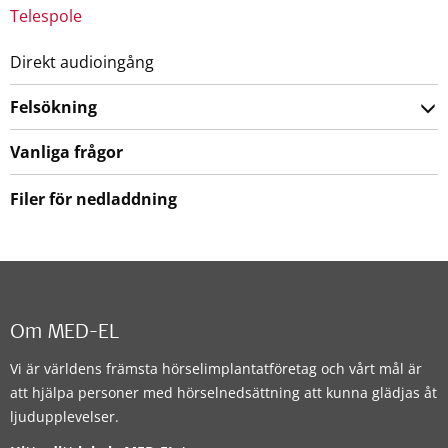
Telespole
Direkt audioingång
Felsökning
Vanliga frågor
Filer för nedladdning
Om MED-EL
Vi är världens främsta hörselimplantatföretag och vårt mål är
att hjälpa personer med hörselnedsättning att kunna glädjas åt
ljudupplevelser.