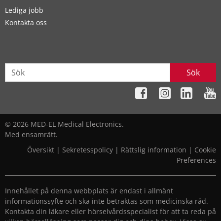
Lediga jobb
Kontakta oss
Sök
© 2026 MED-EL Medical Electronics.
Med ensamrätt.
Översikt
|
Sekretesspolicy
|
Rättslig information
|
Cookie
Preferences
Innehållet på denna webbplats är endast i allmänt
informationssyfte och ska inte betraktas som medicinska råd.
Kontakta din läkare eller hörselvårdsspecialist för att ta reda på