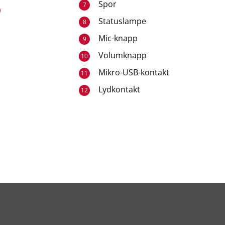
Spor
7
Statuslampe
8
Mic-knapp
9
Volumknapp
10
Mikro-USB-kontakt
11
Lydkontakt
12