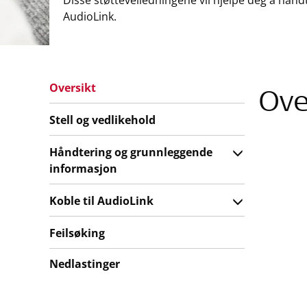
Disse støtteveiledningene vil hjelpe deg å hånd
AudioLink.
Oversikt
Ove
Stell og vedlikehold
Håndtering og grunnleggende
informasjon
Koble til AudioLink
Feilsøking
Nedlastinger