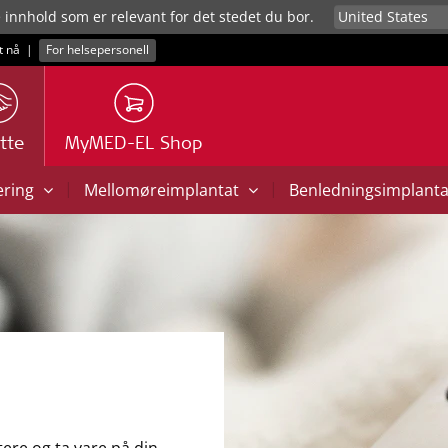
e innhold som er relevant for det stedet du bor.
t nå
|
For helsepersonell
tte
MyMED-EL Shop
|
|
ering
Mellomøreimplantat
Benledningsimplant