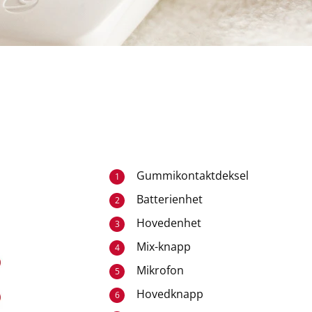
Gummikontaktdeksel
1
Batterienhet
2
Hovedenhet
3
Mix-knapp
4
Mikrofon
5
Hovedknapp
6