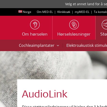
Velg et annet land for å s
Norge
Om MED-EL
|
Klinikksøk
|
myMED‑EL
|
Ta kontak
Om hørselen
Hørselsløsninger
Stø
|
Cochleaimplantater
Elektroakustisk stimul
AudioLink