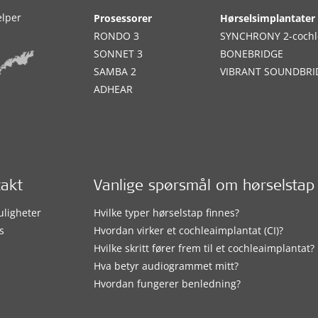
elper
Prosessorer
Hørselsimplantater
RONDO 3
SYNCHRONY 2-cochl
SONNET 3
BONEBRIDGE
SAMBA 2
VIBRANT SOUNDBRI
ADHEAR
takt
Vanlige spørsmål om hørselstap
uligheter
Hvilke typer hørselstap finnes?
s
Hvordan virker et cochleaimplantat (CI)?
Hvilke skritt fører frem til et cochleaimplantat?
Hva betyr audiogrammet mitt?
Hvordan fungerer benledning?