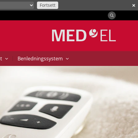
Fortsett
✕
|
at
Benledningssystem