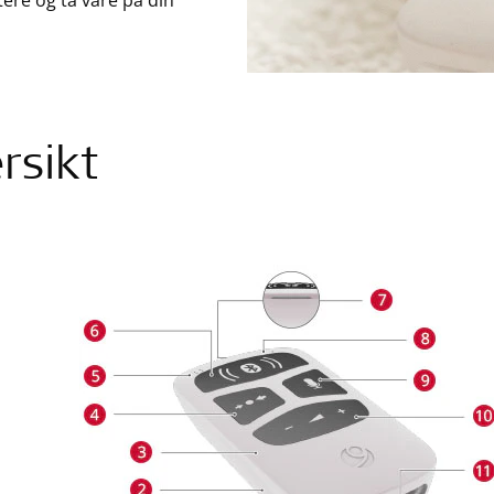
tere og ta vare på din
rsikt