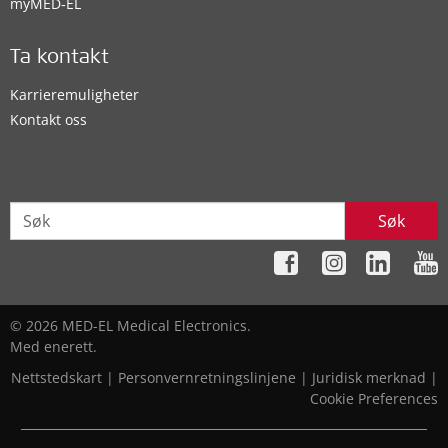
myMED‑EL
Ta kontakt
Karrieremuligheter
Kontakt oss
Søk
© 2026 MED-EL Medical Electronics.
Med enerett.
Nettstedskart
|
Personvernretningslinjene
|
Juridisk merknad
|
Cookie Preferences