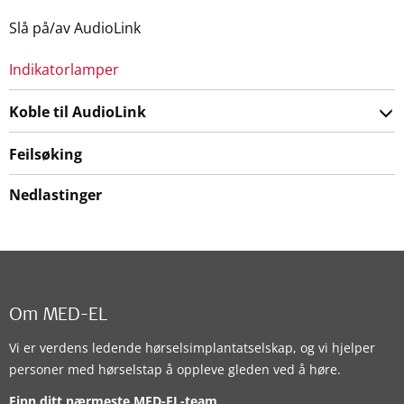
Slå på/av AudioLink
Indikatorlamper
Koble til AudioLink
Feilsøking
Nedlastinger
Om MED-EL
Vi er verdens ledende hørselsimplantatselskap, og vi hjelper
personer med hørselstap å oppleve gleden ved å høre.
Finn ditt nærmeste MED-EL-team