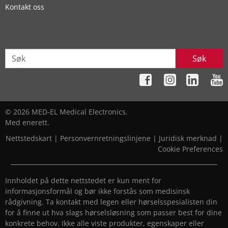
Kontakt oss
Søk
© 2026 MED-EL Medical Electronics.
Med enerett.
Nettstedskart
|
Personvernretningslinjene
|
Juridisk merknad
|
Cookie Preferences
Innholdet på dette nettstedet er kun ment for
informasjonsformål og bør ikke forstås som medisinsk
rådgivning. Ta kontakt med legen eller hørselsspesialisten din
for å finne ut hva slags hørselsløsning som passer best for dine
konkrete behov. Ikke alle viste produkter, egenskaper eller