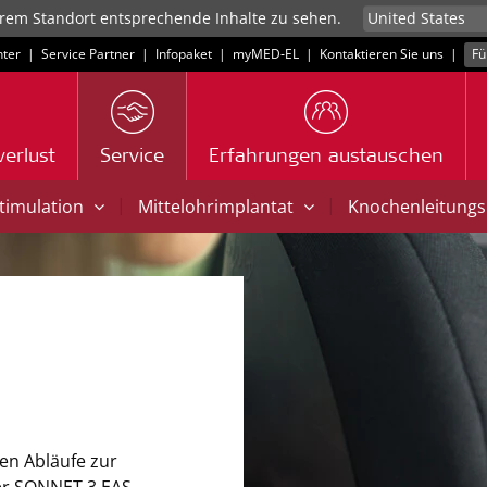
rem Standort entsprechende Inhalte zu sehen.
ter
|
Service Partner
|
Infopaket
|
myMED‑EL
|
Kontaktieren Sie uns
|
Fü
erlust
Service
Erfahrungen austauschen
|
|
Stimulation
Mittelohrimplantat
Knochenleitungs
gen Abläufe zur