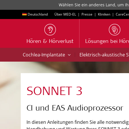
Wählen Sie ein anderes Land, um Ih
Deutschland
Über MED-EL
|
Presse
|
Kliniken
|
CareCen
Hören & Hörverlust
Lösungen bei Hörv
|
Cochlea-Implantate
Elektrisch-akustische 
SONNET 3
CI und EAS Audioprozessor
In diesen Anleitungen finden Sie alle notwendi