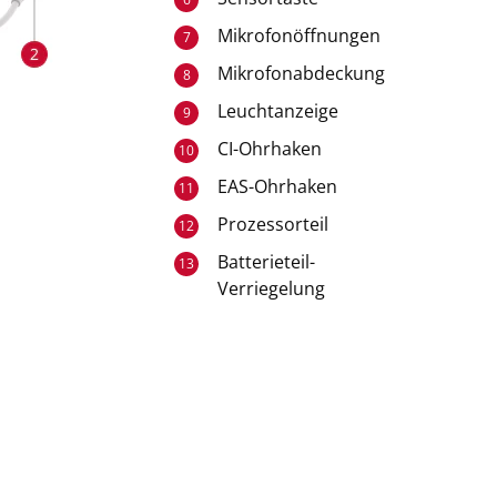
Mikrofonöffnungen
7
Mikrofonabdeckung
8
Leuchtanzeige
9
CI-Ohrhaken
10
EAS-Ohrhaken
11
Prozessorteil
12
Batterieteil-
13
Verriegelung