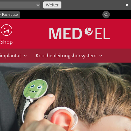
Weiter
✕
r Fachleute
Shop
|
implantat
Knochenleitungshörsystem