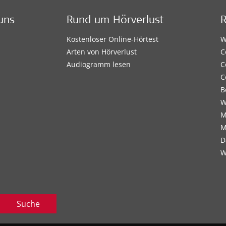
uns
Rund um Hörverlust
Kostenloser Online-Hörtest
W
Arten von Hörverlust
C
Audiogramm lesen
C
C
B
W
M
M
D
W
Suche