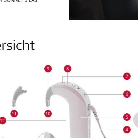
r SONNET 3 EAS
rsicht