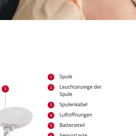
Spule
1
Leuchtanzeige der
2
Spule
Spulenkabel
3
Luftöffnungen
4
Batterieteil
5
Sensortaste
6