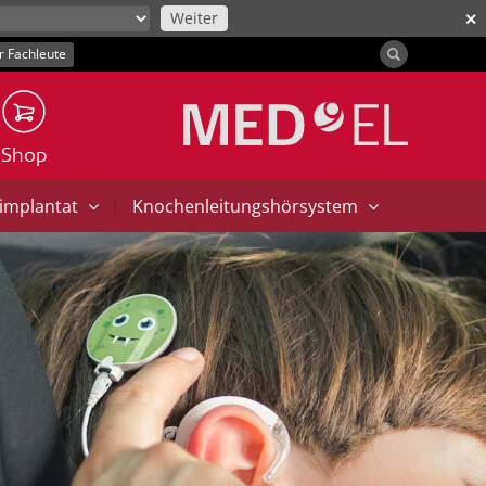
Weiter
✕
r Fachleute
Shop
|
implantat
Knochenleitungshörsystem