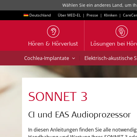
Wählen Sie ein anderes Land, um Ih
Deutschland
Über MED-EL
|
Presse
|
Kliniken
|
CareCen
Hören & Hörverlust
Lösungen bei Hörv
|
Cochlea-Implantate
Elektrisch-akustische 
SONNET 3
CI und EAS Audioprozessor
In diesen Anleitungen finden Sie alle notwendi