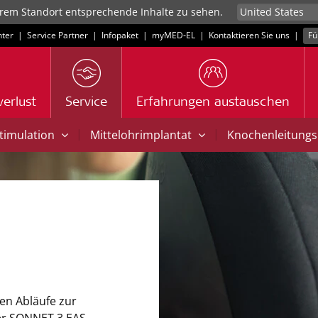
rem Standort entsprechende Inhalte zu sehen.
ter
|
Service Partner
|
Infopaket
|
myMED‑EL
|
Kontaktieren Sie uns
|
Fü
erlust
Service
Erfahrungen austauschen
|
|
Stimulation
Mittelohrimplantat
Knochenleitungs
gen Abläufe zur