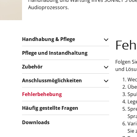
Handhabung und Wartung Ihres SONNET 3 ode
Audioprozessors.
Handhabung & Pflege
Feh
Pflege und Instandhaltung
Folgen Si
Zubehör
und Lösu
Wec
Anschlussmöglichkeiten
Übe
Fehlerbehebung
Spul
Lege
Häufig gestellte Fragen
Spr
Spra
Downloads
Vari
Sie 