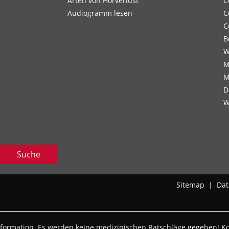
Arten von Hörverlust
C
Audiogramm lesen
C
C
B
W
M
M
D
W
Suche
Sitemap
|
Dat
nformation. Es werden keine medizinischen Ratschläge gegeben! Kon