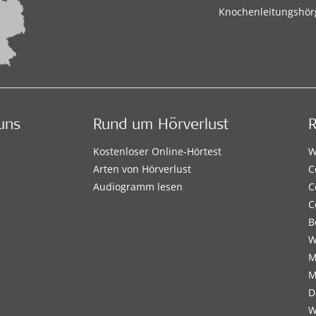
Knochenleitungshör
uns
Rund um Hörverlust
Kostenloser Online-Hörtest
W
Arten von Hörverlust
C
Audiogramm lesen
C
C
B
W
M
M
D
W