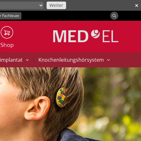
Weiter
✕
r Fachleute
Shop
|
implantat
Knochenleitungshörsystem