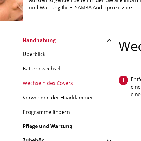
Auf den folgenden Seiten finden Sie alle Info
und Wartung Ihres SAMBA Audioprozessors.
Handhabung
Wec
Überblick
Batteriewechsel
Entf
1
Wechseln des Covers
eine
eine
Verwenden der Haarklammer
Programme ändern
Pflege und Wartung
Zubehör