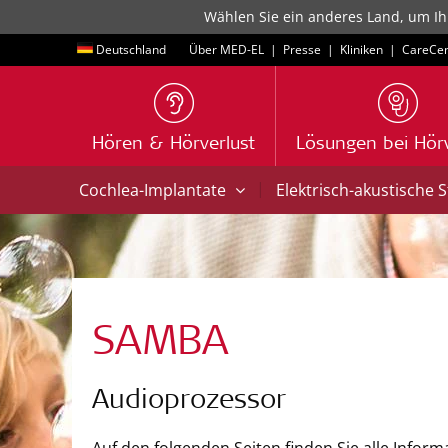
Wählen Sie ein anderes Land, um Ih
Deutschland
Über MED-EL
|
Presse
|
Kliniken
|
CareCen
Hören & Hörverlust
Lösungen bei Hörv
|
Cochlea-Implantate
Elektrisch-akustische 
SAMBA
Audioprozessor