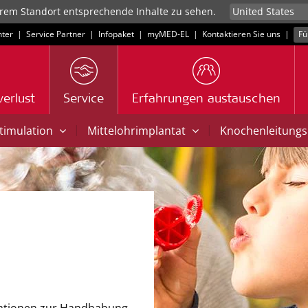
rem Standort entsprechende Inhalte zu sehen.
ter
|
Service Partner
|
Infopaket
|
myMED‑EL
|
Kontaktieren Sie uns
|
Fü
erlust
Service
Erfahrungen austauschen
|
|
Stimulation
Mittelohrimplantat
Knochenleitungs