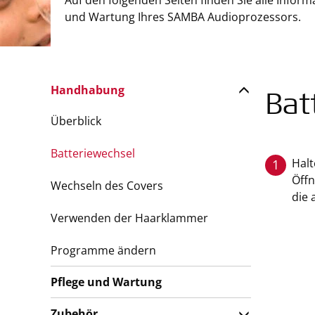
Auf den folgenden Seiten finden Sie alle Info
und Wartung Ihres SAMBA Audioprozessors.
Handhabung
Bat
Überblick
Batteriewechsel
Halt
1
Öffn
Wechseln des Covers
die 
Verwenden der Haarklammer
Programme ändern
Pflege und Wartung
Zubehör