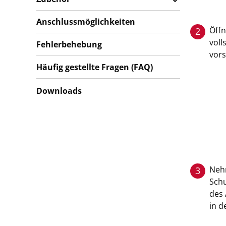
Anschlussmöglichkeiten
Öffn
2
voll
Fehlerbehebung
vors
Häufig gestellte Fragen (FAQ)
Downloads
Nehm
3
Schu
des 
in d