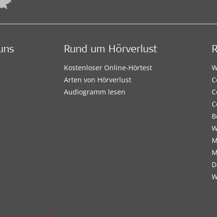
uns
Rund um Hörverlust
Kostenloser Online-Hörtest
W
Arten von Hörverlust
C
Audiogramm lesen
C
C
B
W
M
M
D
W