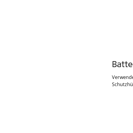
Batte
Verwende
Schutzhül