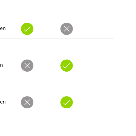
den
en
den