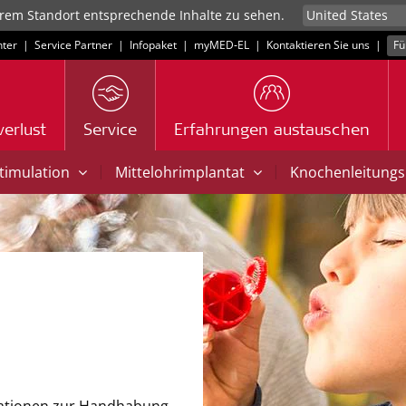
rem Standort entsprechende Inhalte zu sehen.
ter
|
Service Partner
|
Infopaket
|
myMED‑EL
|
Kontaktieren Sie uns
|
Fü
erlust
Service
Erfahrungen austauschen
|
|
Stimulation
Mittelohrimplantat
Knochenleitungs