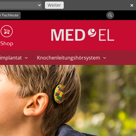
Weiter
✕
r Fachleute
Shop
|
implantat
Knochenleitungshörsystem