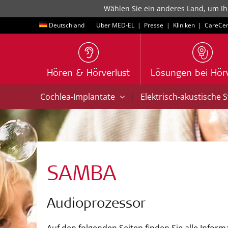
Wählen Sie ein anderes Land, um Ih
Deutschland
Über MED-EL
|
Presse
|
Kliniken
|
CareCen
Hören & Hörverlust
Lösungen bei Hörv
|
Cochlea-Implantate
Elektrisch-akustische 
SAMBA
Audioprozessor