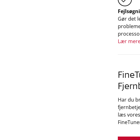
Fejlsøgn
Gør det l
probleme
processo
Lær mer
FineT
Fjern
Har du br
fjernbetj
læs vore
FineTune