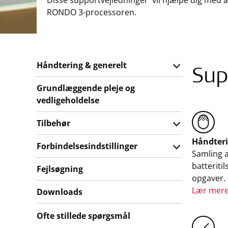
Disse supportvejledninger vil hjælpe dig med a
RONDO 3-processoren.
Håndtering & generelt
Sup
Grundlæggende pleje og
vedligeholdelse
Tilbehør
Håndteri
Forbindelsesindstillinger
Samling a
batteriti
Fejlsøgning
opgaver.
Lær mer
Downloads
Ofte stillede spørgsmål