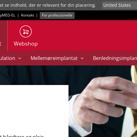
at se indhold, der er relevant for din placering.
yMED‑EL
|
Kontakt
|
For professionelle
t
Webshop
|
|
mulation
Mellemøreimplantat
Benledningsimpla