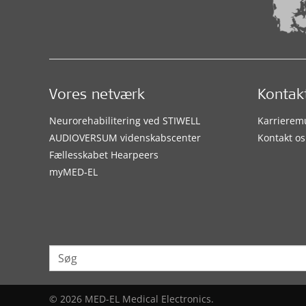
Vores netværk
Kontak
Neurorehabilitering ved STIWELL
Karrierem
AUDIOVERSUM videnskabscenter
Kontakt os
Fællesskabet Hearpeers
myMED‑EL
© 2026 MED-EL Medical Electronics.