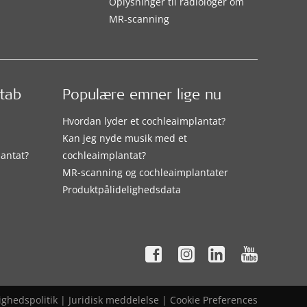
Oplysninger til radiologer om
MR-scanning
etab
Populære emner lige nu
Hvordan lyder et cochleaimplantat?
Kan jeg nyde musik med et
lantat?
cochleaimplantat?
MR-scanning og cochleaimplantater
Produktpålidelighedsdata
ighedspolitik
|
Juridisk meddelelse
|
Cookie Preferences