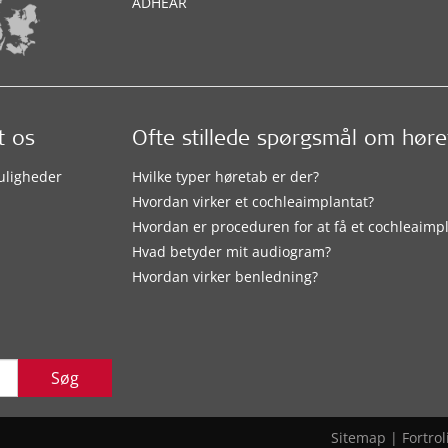
ADHEAR
t os
Ofte stillede spørgsmål om hør
uligheder
Hvilke typer høretab er der?
Hvordan virker et cochleaimplantat?
Hvordan er proceduren for at få et cochleaimp
Hvad betyder mit audiogram?
Hvordan virker benledning?
Søg
Sitemap
|
Fortrol