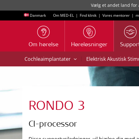
Vælg et andet land for 
Danmark
Om MED-EL
|
Find klinik
|
Vores mentorer
|
m
Om hørelse
Høreløsninger
Suppor
|
Cochleaimplantater
Elektrisk Akustisk Sti
RONDO 3
CI-processor