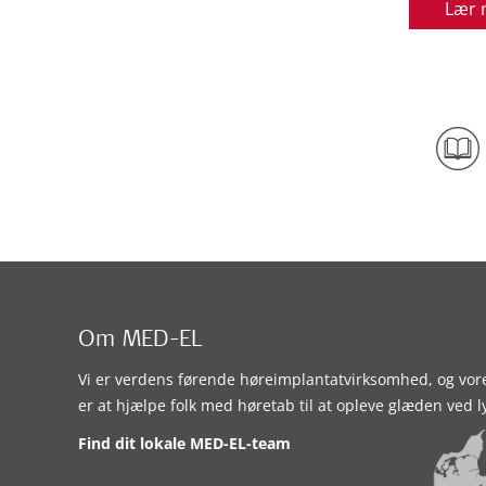
Lær 
Om MED-EL
Vi er verdens førende høreimplantatvirksomhed, og vor
er at hjælpe folk med høretab til at opleve glæden ved l
Find dit lokale MED-EL-team