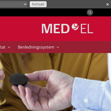
Fortsæt
✕
|
ntat
Benledningssystem