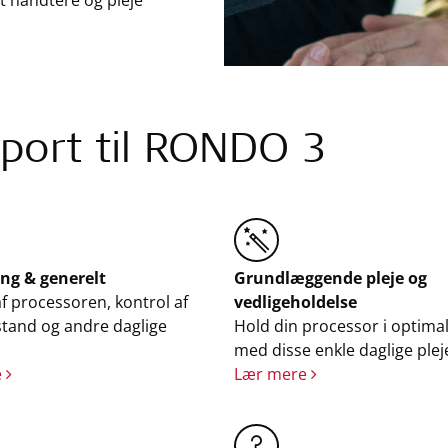
t håndtere og pleje
port til RONDO 3
ng & generelt
Grundlæggende pleje og
f processoren, kontrol af
vedligeholdelse
lstand og andre daglige
Hold din processor i optima
med disse enkle daglige plej
e
Lær mere