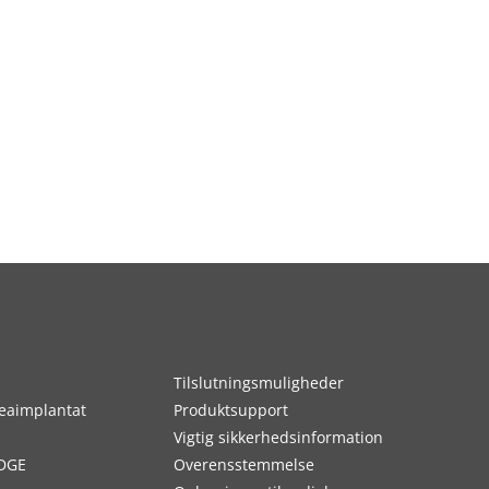
Tilslutningsmuligheder
eaimplantat
Produktsupport
Vigtig sikkerhedsinformation
DGE
Overensstemmelse