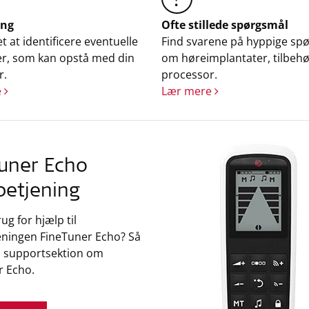
ing
Ofte stillede spørgsmål
et at identificere eventuelle
Find svarene på hyppige sp
r, som kan opstå med din
om høreimplantater, tilbehø
r.
processor.
e
Lær mere
uner Echo
betjening
ug for hjælp til
eningen FineTuner Echo? Så
s supportsektion om
r Echo.