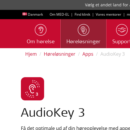
Vælg et andet land for 
Danmark
Om MED-EL
|
Find klinik
|
Vores mentorer
|
m
Om hørelse
Høreløsninger
Suppor
Hjem
Høreløsninger
Apps
AudioKey 3
AudioKey 3
Få det optimale ud af din høreoplevelse med appe