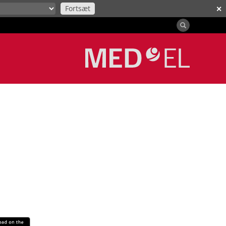
Fortsæt
✕