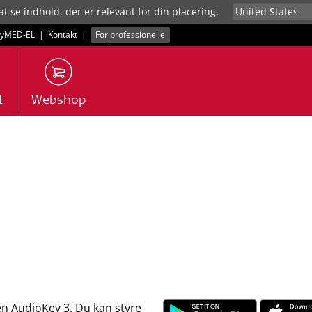
at se indhold, der er relevant for din placering.
yMED‑EL
|
Kontakt
|
For professionelle
t
Webshop
n AudioKey 3. Du kan styre