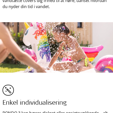
vandtætte covers dig frihed til at høre, uanset hvordan
du nyder din tid i vandet.
Enkel individualisering
RONDO 3 kan bæres diskret eller opsigtsvækkende – alt