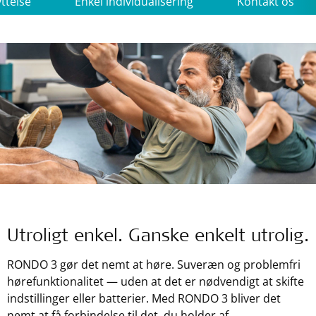
ttelse
Enkel individualisering
Kontakt os
Utroligt enkel. Ganske enkelt utrolig.
RONDO 3 gør det nemt at høre. Suveræn og problemfri
hørefunktionalitet — uden at det er nødvendigt at skifte
indstillinger eller batterier. Med RONDO 3 bliver det
nemt at få forbindelse til det, du holder af.