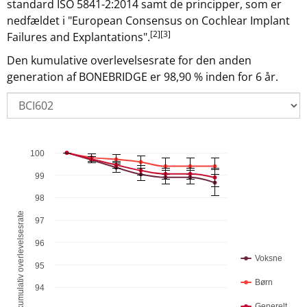
standard ISO 5841-2:2014 samt de principper, som er
nedfældet i "European Consensus on Cochlear Implant
[2]
[3]
Failures and Explantations".
Den kumulative overlevelsesrate for den anden
generation af BONEBRIDGE er 98,90 % inden for 6 år.
100
Chart
Combination chart with 6 data series.
99
The chart has 1 X axis displaying Tid i år .
98
The chart has 1 Y axis displaying % kumulativ overlevelses
% kumulativ overlevelsesrate
97
96
Voksne
95
Børn
94
Generelt