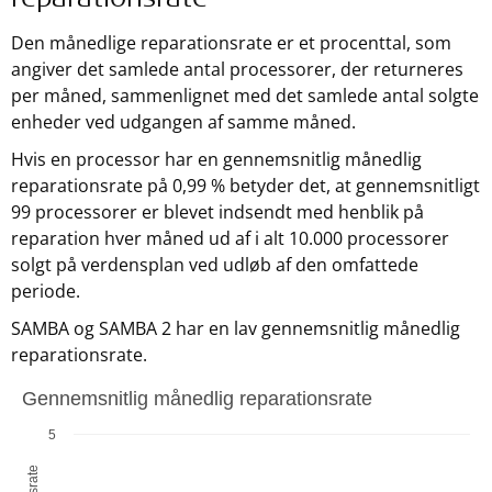
reparationsrate
Den månedlige reparationsrate er et procenttal, som
angiver det samlede antal processorer, der returneres
per måned, sammenlignet med det samlede antal solgte
enheder ved udgangen af samme måned.
Hvis en processor har en gennemsnitlig månedlig
reparationsrate på 0,99 % betyder det, at gennemsnitligt
99 processorer er blevet indsendt med henblik på
reparation hver måned ud af i alt 10.000 processorer
solgt på verdensplan ved udløb af den omfattede
periode.
SAMBA og SAMBA 2 har en lav gennemsnitlig månedlig
reparationsrate.
Gennemsnitlig månedlig reparationsrate
Gennemsnitlig månedlig reparationsrate
Bar chart with 2 bars.
5
The chart has 1 X axis displaying MED-EL, data registreret 
The chart has 1 Y axis displaying undefined. Data ranges fr