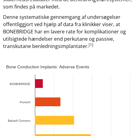
som findes på markedet.
Denne systematiske gennemgang af undersøgelser
offentliggjort ved hjælp af data fra klinikker viser, at
BONEBRIDGE har en lavere rate for komplikationer og
utilsigtede hændelser end perkutane og passive,
[1]
transkutane benledningsimplantater.
Bone Conduction Implants: Adverse Events
Bone Conduction Implants: Adverse Events
Bar chart with 2 data series.
The chart has 1 X axis displaying categories.
BONEBRIDGE
The chart has 1 Y axis displaying Incidence Rate (cases in 
Ponto®
Baha® Connect