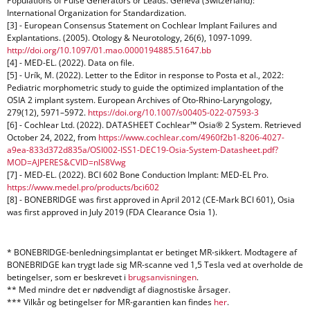
Populations of Pulse Generators or Leads. Geneva (Switzerland):
International Organization for Standardization.
[3] - European Consensus Statement on Cochlear Implant Failures and
Explantations. (2005). Otology & Neurotology, 26(6), 1097-1099.
http://doi.org/10.1097/01.mao.0000194885.51647.bb
[4] - MED-EL. (2022). Data on file.
[5] - Urík, M. (2022). Letter to the Editor in response to Posta et al., 2022:
Pediatric morphometric study to guide the optimized implantation of the
OSIA 2 implant system. European Archives of Oto-Rhino-Laryngology,
279(12), 5971–5972.
https://doi.org/10.1007/s00405-022-07593-3
[6] - Cochlear Ltd. (2022). DATASHEET Cochlear™ Osia® 2 System. Retrieved
October 24, 2022, from
https://www.cochlear.com/4960f2b1-8206-4027-
a9ea-833d372d835a/OSI002-ISS1-DEC19-Osia-System-Datasheet.pdf?
MOD=AJPERES&CVID=nlS8Vwg
[7] - MED-EL. (2022). BCI 602 Bone Conduction Implant: MED-EL Pro.
https://www.medel.pro/products/bci602
[8] - BONEBRIDGE was first approved in April 2012 (CE-Mark BCI 601), Osia
was first approved in July 2019 (FDA Clearance Osia 1).
* BONEBRIDGE-benledningsimplantat er betinget MR-sikkert. Modtagere af
BONEBRIDGE kan trygt lade sig MR-scanne ved 1,5 Tesla ved at overholde de
betingelser, som er beskrevet i
brugsanvisningen
.
** Med mindre det er nødvendigt af diagnostiske årsager.
*** Vilkår og betingelser for MR-garantien kan findes
her
.