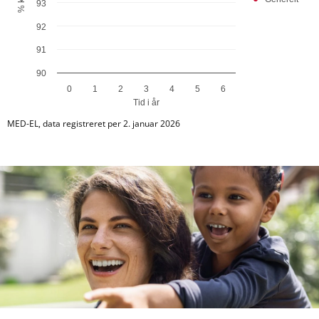
93
92
91
90
0
1
2
3
4
5
6
Tid i år
End of interactive chart.
MED-EL, data registreret per 2. januar 2026