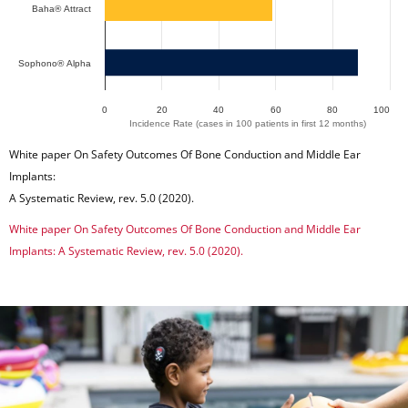
Baha® Attract
Sophono® Alpha
0
20
40
60
80
100
Incidence Rate (cases in 100 patients in first 12 months)
End of interactive chart.
White paper On Safety Outcomes Of Bone Conduction and Middle Ear
Implants:
A Systematic Review, rev. 5.0 (2020).
White paper On Safety Outcomes Of Bone Conduction and Middle Ear
Implants: A Systematic Review, rev. 5.0 (2020).