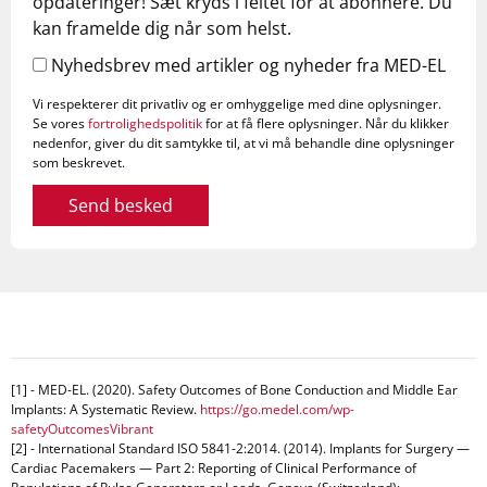
opdateringer! Sæt kryds i feltet for at abonnere. Du
kan framelde dig når som helst.
Nyhedsbrev med artikler og nyheder fra MED-EL
Vi respekterer dit privatliv og er omhyggelige med dine oplysninger.
Se vores
fortrolighedspolitik
for at få flere oplysninger. Når du klikker
nedenfor, giver du dit samtykke til, at vi må behandle dine oplysninger
som beskrevet.
Send besked
[1] - MED-EL. (2020). Safety Outcomes of Bone Conduction and Middle Ear
Implants: A Systematic Review.
https://go.medel.com/wp-
safetyOutcomesVibrant
[2] - International Standard ISO 5841-2:2014. (2014). Implants for Surgery —
Cardiac Pacemakers — Part 2: Reporting of Clinical Performance of