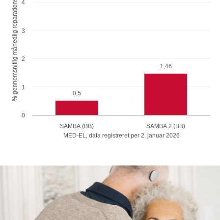
% gennemsnitlig månedlig reparationsrate
4
3
2
1,46
1
0,5
0
SAMBA (BB)
SAMBA 2 (BB)
MED-EL, data registreret per 2. januar 2026
End of interactive chart.