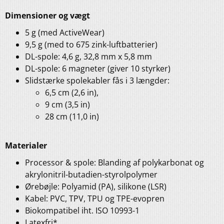
Dimensioner og vægt
5 g (med ActiveWear)
9,5 g (med to 675 zink-luftbatterier)
DL-spole: 4,6 g, 32,8 mm x 5,8 mm
DL-spole: 6 magneter (giver 10 styrker)
Slidstærke spolekabler fås i 3 længder:
6,5 cm (2,6 in),
9 cm (3,5 in)
28 cm (11,0 in)
Materialer
Processor & spole: Blanding af polykarbonat og
akrylonitril-butadien-styrolpolymer
Ørebøjle: Polyamid (PA), silikone (LSR)
Kabel: PVC, TPV, TPU og TPE-evopren
Biokompatibel iht. ISO 10993-1
Latexfri*