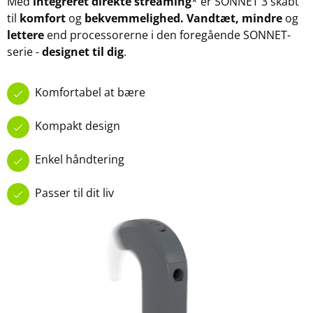
Med
integreret direkte streaming
* er SONNET 3 skabt
til
komfort
og
bekvemmelighed. Vandtæt, mindre
og
lettere
end processorerne i den foregående SONNET-
serie -
designet til dig
.
Komfortabel at bære
Kompakt design
Enkel håndtering
Passer til dit liv