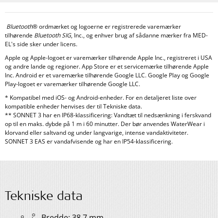
Bluetooth
® ordmærket og logoerne er registrerede varemærker
tilhørende
Bluetooth SIG
, Inc., og enhver brug af sådanne mærker fra MED-
EL's side sker under licens.
Apple og Apple-logoet er varemærker tilhørende Apple Inc., registreret i USA
og andre lande og regioner. App Store er et servicemærke tilhørende Apple
Inc. Android er et varemærke tilhørende Google LLC. Google Play og Google
Play-logoet er varemærker tilhørende Google LLC.
* Kompatibel med iOS- og Android-enheder. For en detaljeret liste over
kompatible enheder henvises der til Tekniske data.
** SONNET 3 har en IP68-klassificering: Vandtæt til nedsænkning i ferskvand
op til en maks. dybde på 1 m i 60 minutter. Der bør anvendes WaterWear i
klorvand eller saltvand og under langvarige, intense vandaktiviteter.
SONNET 3 EAS er vandafvisende og har en IP54-klassificering.
Tekniske data
Bredde: 38,7 mm