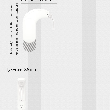
Højde: 53 mm med battericover standard Pro
Højde: 41,6 mm med battericover mikro Pro
Tykkelse: 6,6 mm