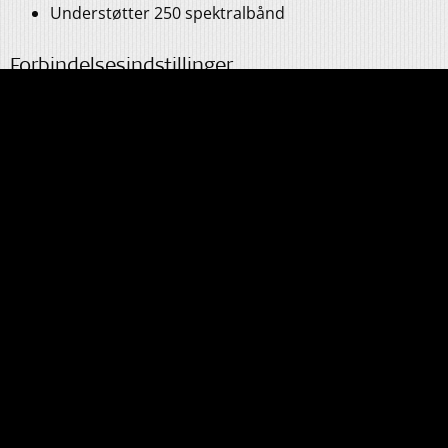
Understøtter 250 spektralbånd
Forbindelsesindstillinger
Teknologi
2,4 GHz trådløs kommunikation
Direkte trådløs lydstreaming via
Bluetooth
Low
Energy (ASHA og MFi streamingprotokol) **
Ægte stereolydkvalitet
Understøtter bilateral anvendelse
Bimodal streaming med Android og ethvert
kompatibelt høreapparat***
Bimodal streaming med iOS og kompatible Starkey-
høreapparater***
Tilbehør