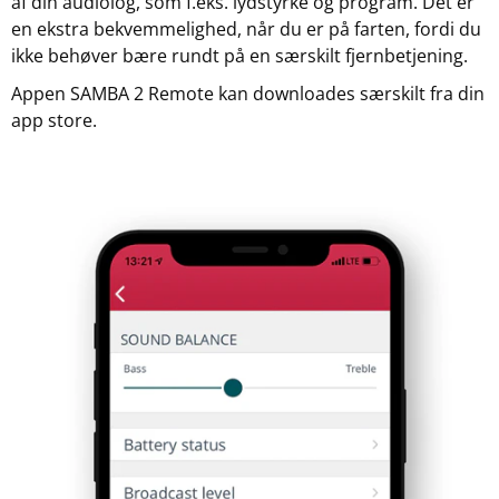
af din audiolog, som f.eks. lydstyrke og program. Det er
en ekstra bekvemmelighed, når du er på farten, fordi du
ikke behøver bære rundt på en særskilt fjernbetjening.
Appen SAMBA 2 Remote kan downloades særskilt fra din
app store.