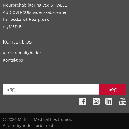
Neurorehabilitering ved STIWELL
AUDIOVERSUM videnskabscenter
Fællesskabet Hearpeers
myMED‑EL
Kontakt os
Karrieremuligheder
Kontakt os
Søg
© 2026 MED-EL Medical Electronics.
Alle rettigheder forbeholdes.