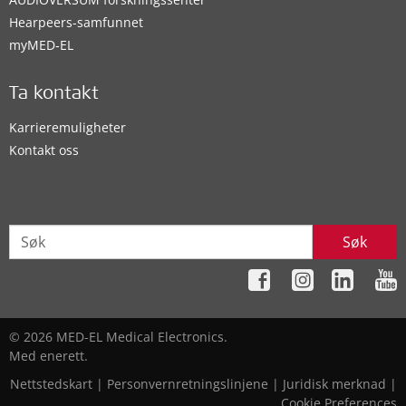
Hearpeers-samfunnet
myMED‑EL
Ta kontakt
Karrieremuligheter
Kontakt oss
Søk
© 2026 MED-EL Medical Electronics.
Med enerett.
Nettstedskart
|
Personvernretningslinjene
|
Juridisk merknad
|
Cookie Preferences