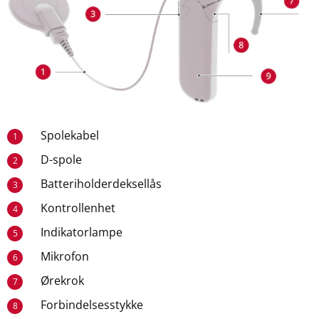
Spolekabel
1
D-spole
2
Batteriholderdeksellås
3
Kontrollenhet
4
Indikatorlampe
5
Mikrofon
6
Ørekrok
7
Forbindelsesstykke
8