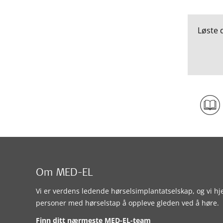
Løste 
Om MED-EL
Vi er verdens ledende hørselsimplantatselskap, og vi hj
personer med hørselstap å oppleve gleden ved å høre.
Finn ditt nærmeste MED-EL-team