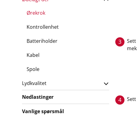
Ørekrok
Kontrollenhet
Batteriholder
Sett
3
mek
Kabel
Spole
Lydkvalitet
Nedlastinger
Sett
4
Vanlige spørsmål