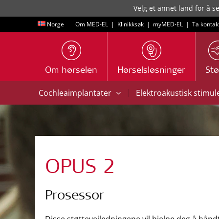
Velg et annet land for å s
Norge
Om MED-EL
|
Klinikksøk
|
myMED‑EL
|
Ta kontak
Om hørselen
Hørselsløsninger
Stø
|
Cochleaimplantater
Elektroakustisk stimul
OPUS 2
Prosessor