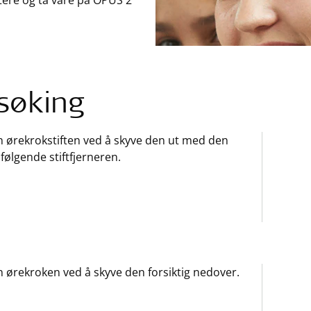
dtere og ta vare på OPUS 2
lsøking
n ørekrokstiften ved å skyve den ut med den
ølgende stiftfjerneren.
n ørekroken ved å skyve den forsiktig nedover.