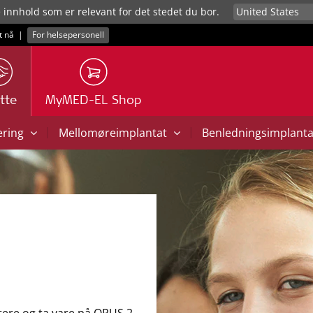
e innhold som er relevant for det stedet du bor.
t nå
|
For helsepersonell
tte
MyMED-EL Shop
|
|
ering
Mellomøreimplantat
Benledningsimplant