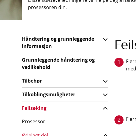
Disse støtteveiledningene vil hjelpe deg å hån
prosessoren din.
Håndtering og grunnleggende
Fei
informasjon
Grunnleggende håndtering og
Fjer
1
vedlikehold
medf
Tilbehør
Tilkoblingsmuligheter
Feilsøking
Fjer
2
Prosessor
Ødelagt del