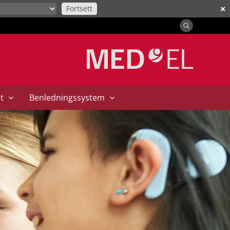
Fortsett
✕
|
at
Benledningssystem