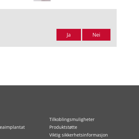
Ja
Nei
Tilkoblingsmuligheter
eaimplantat
Produktstøtte
Viktig sikkerhetsinformasjon