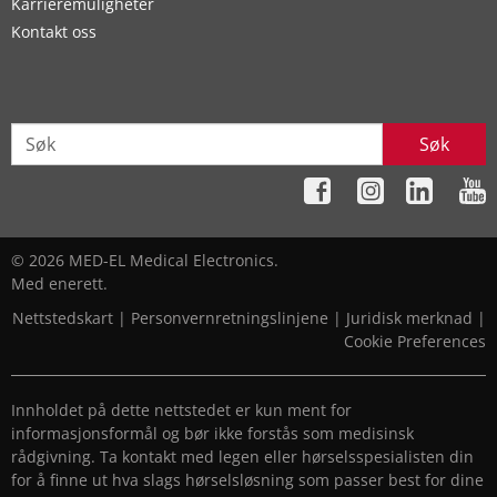
Karrieremuligheter
Kontakt oss
Søk
© 2026 MED-EL Medical Electronics.
Med enerett.
Nettstedskart
|
Personvernretningslinjene
|
Juridisk merknad
|
Cookie Preferences
Innholdet på dette nettstedet er kun ment for
informasjonsformål og bør ikke forstås som medisinsk
rådgivning. Ta kontakt med legen eller hørselsspesialisten din
for å finne ut hva slags hørselsløsning som passer best for dine