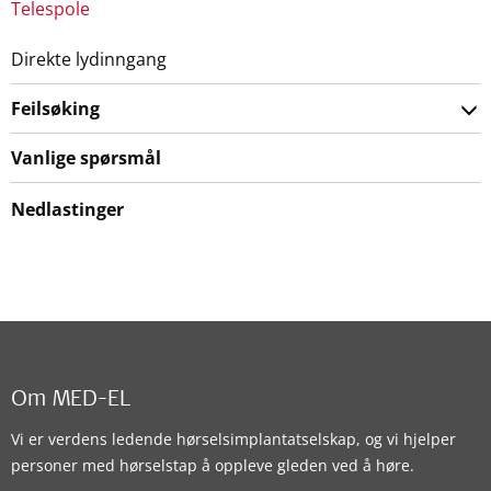
Telespole
Direkte lydinngang
Feilsøking
Vanlige spørsmål
Nedlastinger
Om MED-EL
Vi er verdens ledende hørselsimplantatselskap, og vi hjelper
personer med hørselstap å oppleve gleden ved å høre.