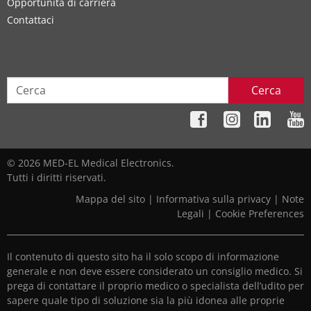
Opportunità di carriera
Contattaci
Cerca
© 2026 MED-EL Medical Electronics.
Tutti i diritti riservati.
Mappa del sito
|
Informativa sulla privacy
|
Note
Legali
|
Cookie Preferences
Il contenuto di questo sito ha il solo scopo di informazione
generale e non deve essere considerato un consiglio medico. Si
prega di contattare il proprio medico o specialista dell’udito per
sapere quale tipo di soluzione sia la più idonea alle proprie