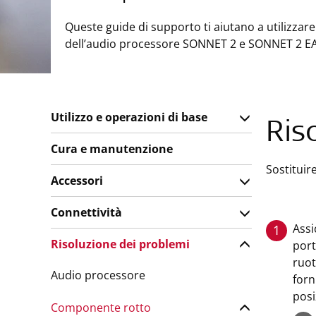
Queste guide di supporto ti aiutano a utilizzare
dell’audio processore SONNET 2 e SONNET 2 EA
Utilizzo e operazioni di base
Ris
Cura e manutenzione
Sostituir
Accessori
Connettività
Assi
1
Risoluzione dei problemi
port
ruot
Audio processore
forn
posi
Componente rotto