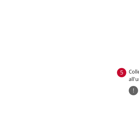
Coll
5
all'
!