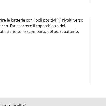
rire le batterie con i poli positivi (+) rivolti verso
terno. Far scorrere il coperchietto del
abatterie sullo scomparto del portabatterie.
lema è risolto?