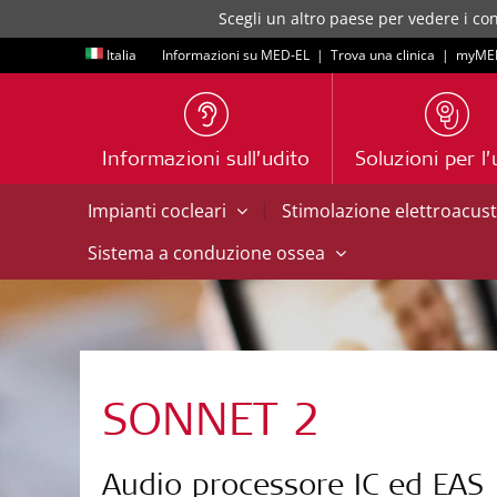
Scegli un altro paese per vedere i con
Italia
Informazioni su MED-EL
|
Trova una clinica
|
myME
Informazioni sull’udito
Soluzioni per l’
|
Impianti cocleari
Stimolazione elettroacus
Sistema a conduzione ossea
SONNET 2
Audio processore IC ed EAS