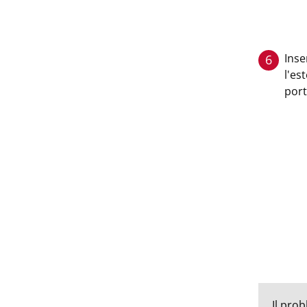
Inse
6
l'es
port
Il prob