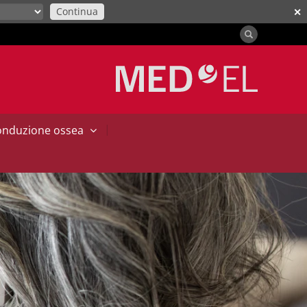
Continua
✕
|
conduzione ossea