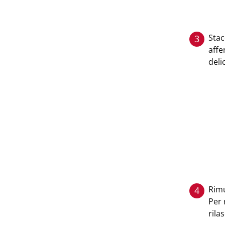
Stac
3
affe
deli
Rimu
4
Per 
rilas