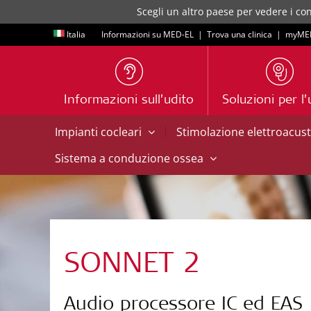
Scegli un altro paese per vedere i con
Italia
Informazioni su MED-EL
|
Trova una clinica
|
myME
Informazioni sull’udito
Soluzioni per l’
|
Impianti cocleari
Stimolazione elettroacus
Sistema a conduzione ossea
SONNET 2
Audio processore IC ed EAS