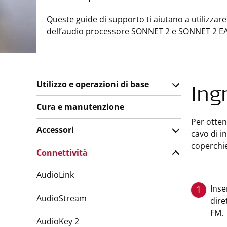
Queste guide di supporto ti aiutano a utilizzare
dell’audio processore SONNET 2 e SONNET 2 EA
Utilizzo e operazioni di base
Ing
Cura e manutenzione
Per otten
Accessori
cavo di i
coperchie
Connettività
AudioLink
Inse
1
AudioStream
dire
FM.
AudioKey 2