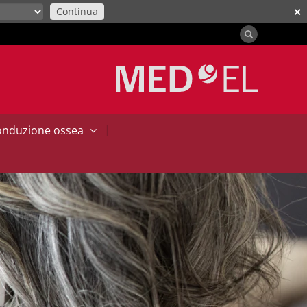
Continua
✕
|
conduzione ossea