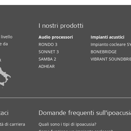
I nostri prodotti
livello
Audio processori
Impianti acustici
te da
RONDO 3
Impianto cocleare 
SONNET 3
BONEBRIDGE
SAMBA 2
VIBRANT SOUNDBRI
ADHEAR
aci
Domande frequenti sull’ipoacusi
à di carriera
Quali sono i tipi di ipoacusia?