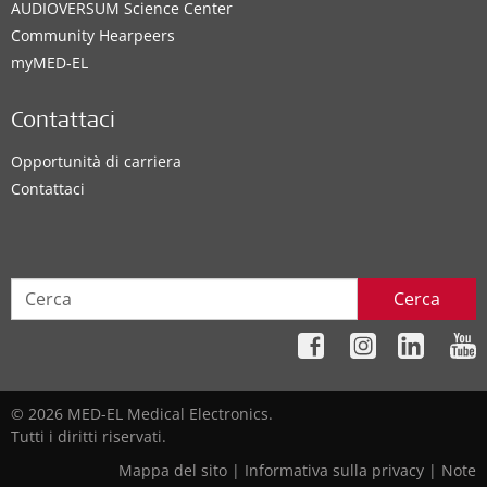
AUDIOVERSUM Science Center
Community Hearpeers
myMED‑EL
Contattaci
Opportunità di carriera
Contattaci
Cerca
© 2026 MED-EL Medical Electronics.
Tutti i diritti riservati.
Mappa del sito
|
Informativa sulla privacy
|
Note