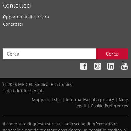
Contattaci
Opportunità di carriera
Contattaci
Cerca
© 2026 MED-EL Medical Electronics.
Tutti i diritti riservati.
Mappa del sito
|
Informativa sulla privacy
|
Note
Legali
|
Cookie Preferences
Il contenuto di questo sito ha il solo scopo di informazione
generale e non deve essere considerato un consiglio medico. Si