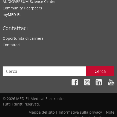
AUDIOVERSUM Science Center
Community Hearpeers
myMED‑EL
Contattaci
Opportunità di carriera
Contattaci
Cerca
© 2026 MED-EL Medical Electronics.
Tutti i diritti riservati.
Mappa del sito
|
Informativa sulla privacy
|
Note